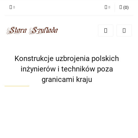
(
0
)
Zaloguj się
Zarejestruj się
Dodaj zgłoszenie
Zgody cookies
Konstrukcje uzbrojenia polskich
inżynierów i techników poza
granicami kraju