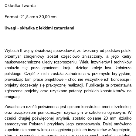
Okładka: twarda
Format: 21,5 cm x 30,00 cm
Uwagi - okładka z lekkimi zatarciami
Wybuch II wojny światowej spowodował, że tworzony od podstaw polski
przemysł zbrojeniowy został częściowo zniszczony, a jego kadry
naukowo-techniczne uległy rozproszeniu. Wielu inżynierów i techników
znalazło się poza granicami kraju, dzieląc koleje losu żołnierza
polskiego. Część z nich została zatrudniona w przemyśle brytyjskim,
prowadząc tam prace projektowe - choć nie wszystkie ich koncepcje i
projekty doczekały się praktycznej realizacji. Publikacja ta przedstawia
zgłoszone projekty oraz uzyskane patenty polskich konstruktorów na
emigracji.
Zasadnicza cześć poświęcona jest opisom konstrukcji broni strzeleckiej
oraz urządzeniom pomocniczym używanym w szkoleniu ogniowym. W
części drugiej poświęconej artylerii, zostało opisane 20 mm działko
samoczynne Polsten i przykłady jego zastosowania. Dalej omówiono
zupełnie nieznane w kraju osiągnięcia polskich inżynierów w Argentynie,
które z pewnością wymagają jeszcze pogłębionych badań i ustaleń.