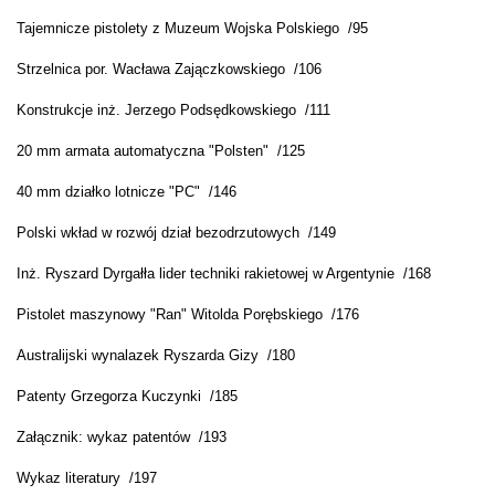
Tajemnicze pistolety z Muzeum Wojska Polskiego /95
Strzelnica por. Wacława Zajączkowskiego /106
Konstrukcje inż. Jerzego Podsędkowskiego /111
20 mm armata automatyczna "Polsten" /125
40 mm działko lotnicze "PC" /146
Polski wkład w rozwój dział bezodrzutowych /149
Inż. Ryszard Dyrgałła lider techniki rakietowej w Argentynie /168
Pistolet maszynowy "Ran" Witolda Porębskiego /176
Australijski wynalazek Ryszarda Gizy /180
Patenty Grzegorza Kuczynki /185
Załącznik: wykaz patentów /193
Wykaz literatury /197