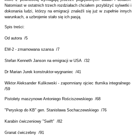
Natomiast w ostatnich trzech rozdziałach chciałem przybliżyć sylwetki i
dokonania ludzi, którzy na emigracji znaleźli się już w zupełnie innych
warunkach, a uzbrojenie stało się ich pasją.
Spis treści:
Od autora /5
EM-2 - zmarnowana szansa /7
Stefan Kenneth Janson na emigracji w USA /32
Dr Marian Jurek konstruktor-wygnaniec /41
Wiktor Aleksander Kulikowski - zapomniany ojciec tłumika integralnego
/59
Pistolety maszynowe Antoniego Rościszewskiego /68
"Peryskop do KB" gen. Stanisława Sochaczewskiego /76
Karabin ćwiczeniowy "Swift" /82
Granat ćwiczebny /91