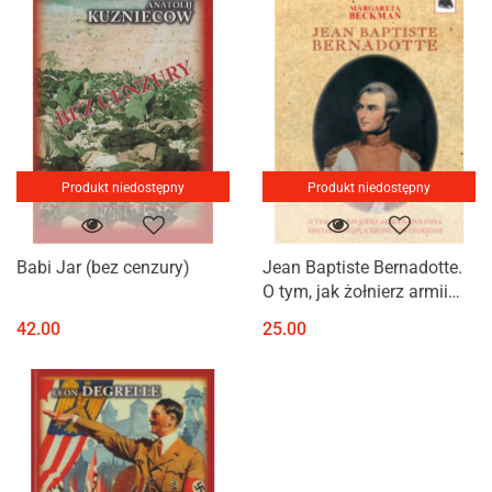
Produkt niedostępny
Produkt niedostępny
Babi Jar (bez cenzury)
Jean Baptiste Bernadotte.
O tym, jak żołnierz armii
Napoleona został następcą
42.00
25.00
tronu szwedzkiego