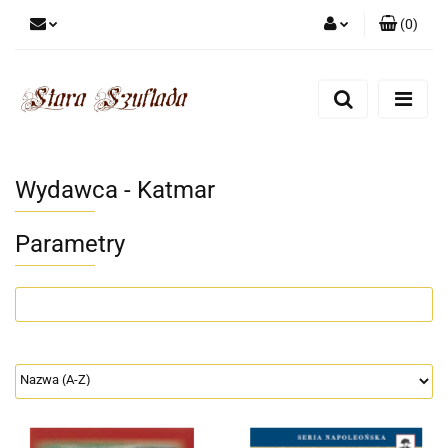
(
0
)
Zaloguj się
Zarejestruj się
Dodaj zgłoszenie
Zgody cookies
Wydawca - Katmar
Parametry