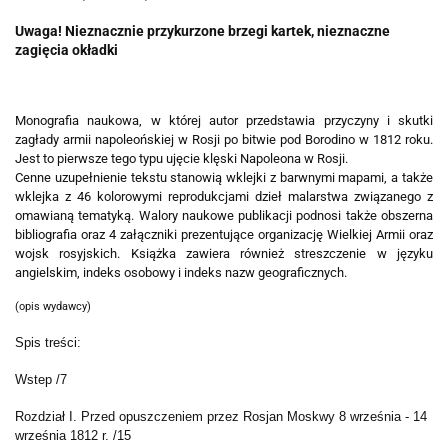
Uwaga! Nieznacznie przykurzone brzegi kartek, nieznaczne
zagięcia okładki
Monografia naukowa, w której autor przedstawia przyczyny i skutki
zagłady armii napoleońskiej w Rosji po bitwie pod Borodino w 1812 roku.
Jest to pierwsze tego typu ujęcie klęski Napoleona w Rosji.
Cenne uzupełnienie tekstu stanowią wklejki z barwnymi mapami, a także
wklejka z 46 kolorowymi reprodukcjami dzieł malarstwa związanego z
omawianą tematyką.
Walory naukowe publikacji podnosi także obszerna
bibliografia oraz 4 załączniki prezentujące organizację Wielkiej Armii oraz
wojsk rosyjskich. Książka zawiera również streszczenie w języku
angielskim, indeks osobowy i indeks nazw geograficznych.
(opis wydawcy)
Spis treści:
Wstep /7
Rozdział I. Przed opuszczeniem przez Rosjan Moskwy 8 września - 14
września 1812 r. /15