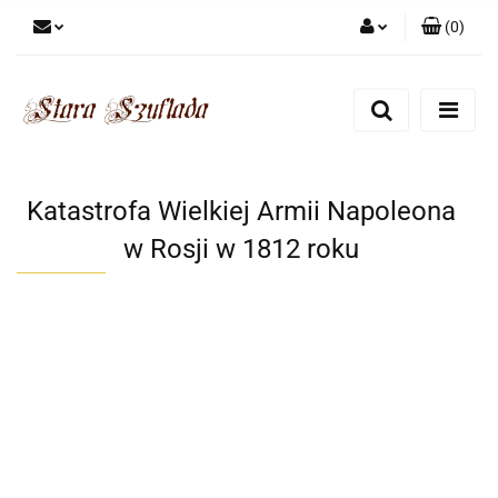
(
0
)
Zaloguj się
Zarejestruj się
Dodaj zgłoszenie
Zgody cookies
Katastrofa Wielkiej Armii Napoleona
w Rosji w 1812 roku