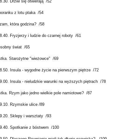
.30. Drzwi się otwierają /52
oranku z lotu ptaka /54
zam, która godzina? /58
.40. Fryzjerzy i ludzie do czarnej roboty /61
 osobny świat /65
tka. Starożytne "wieżowce" /69
8.50. Insula - wygodne życie na pierwszym piętrze /72
9.00. Insula - nieludzkie warunki na wyższych piętrach /78
tka. Rzym jako jedno wielkie pole namiotowe? /87
9.10. Rzymskie ulice /89
9.20. Sklepy i warsztaty /93
9.40. Spotkanie z bóstwem /100
9.50. Dlaczego Rzymianie mieli tak długie nazwiska? /109