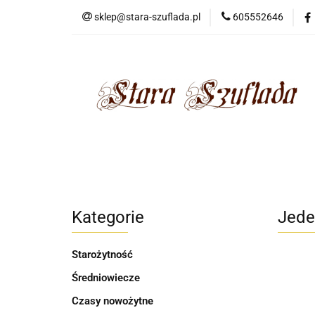
sklep@stara-szuflada.pl
605552646
NOWOŚCI
STA
Wszystkie kategorie
NOWO
Kategorie
Jede
Starożytność
Średniowiecze
Czasy nowożytne