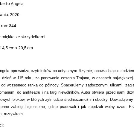
lberto Angela
ania: 2020
tron: 344
 miękka ze skrzydełkami
14,5 cm x 20,5 cm
Angela oprowadza czytelników po antycznym Rzymie, opowiadając o codzi
 dzień w 115 roku, za panowania cesarza Trajana, w czasach największej
, od wczesnego ranka do północy.
Spacerujemy zatłoczonymi ulicami, zaglą
manum, do amfiteatru i na targ niewolników. Autor otwiera przed nami drzw
rowych bloków, w których żyli ludzie średniozamożni i ubodzy. Dowiadujemy si
ienne zabiegi higieniczne, gdzie pracowali i jak spędzali wolny czas. 
ch, rozrywkom.
ci: