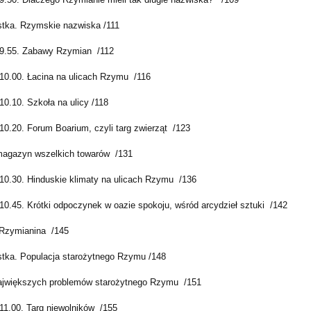
tka. Rzymskie nazwiska /111
9.55. Zabawy Rzymian /112
10.00. Łacina na ulicach Rzymu /116
10.10. Szkoła na ulicy /118
10.20. Forum Boarium, czyli targ zwierząt /123
agazyn wszelkich towarów /131
10.30. Hinduskie klimaty na ulicach Rzymu /136
10.45. Krótki odpoczynek w oazie spokoju, wśród arcydzieł sztuki /142
Rzymianina /145
tka. Populacja starożytnego Rzymu /148
jwiększych problemów starożytnego Rzymu /151
11.00. Targ niewolników /155