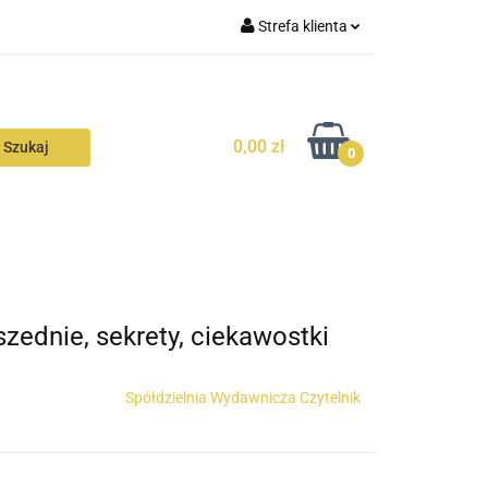
Strefa klienta
N
KONTAKT
Zaloguj się
Zarejestruj się
0,00 zł
Dodaj zgłoszenie
0
Zgody cookies
N
AVALON
KONTAKT
zednie, sekrety, ciekawostki
Spółdzielnia Wydawnicza Czytelnik