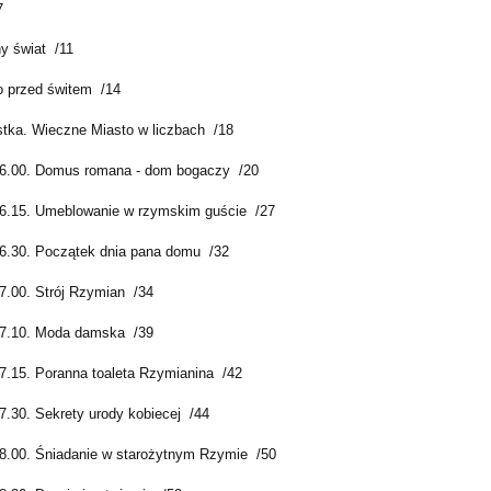
7
 świat /11
o przed świtem /14
tka. Wieczne Miasto w liczbach /18
6.00. Domus romana - dom bogaczy /20
6.15. Umeblowanie w rzymskim guście /27
6.30. Początek dnia pana domu /32
7.00. Strój Rzymian /34
7.10. Moda damska /39
7.15. Poranna toaleta Rzymianina /42
7.30. Sekrety urody kobiecej /44
8.00. Śniadanie w starożytnym Rzymie /50