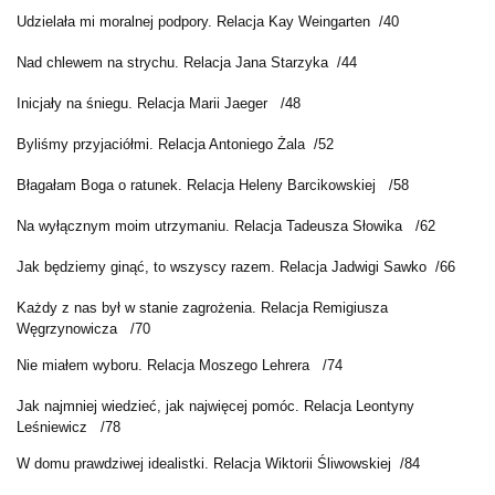
Udzielała mi moralnej podpory. Relacja Kay Weingarten
/40
Nad chlewem na strychu. Relacja Jana Starzyka
/44
Inicjały na śniegu. Relacja Marii Jaeger
/48
Byliśmy przyjaciółmi. Relacja Antoniego Żala
/52
Błagałam Boga o ratunek. Relacja Heleny Barcikowskiej
/58
Na wyłącznym moim utrzymaniu. Relacja Tadeusza Słowika
/62
Jak będziemy ginąć, to wszyscy razem. Relacja Jadwigi Sawko
/66
Każdy z nas był w stanie zagrożenia. Relacja Remigiusza
Węgrzynowicza
/70
Nie miałem wyboru. Relacja Moszego Lehrera
/74
Jak najmniej wiedzieć, jak najwięcej pomóc. Relacja Leontyny
Leśniewicz
/78
W domu prawdziwej idealistki. Relacja Wiktorii Śliwowskiej
/84