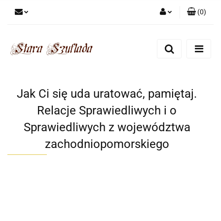
(
0
)
Zaloguj się
Zarejestruj się
Dodaj zgłoszenie
Zgody cookies
Jak Ci się uda uratować, pamiętaj.
Relacje Sprawiedliwych i o
Sprawiedliwych z województwa
zachodniopomorskiego