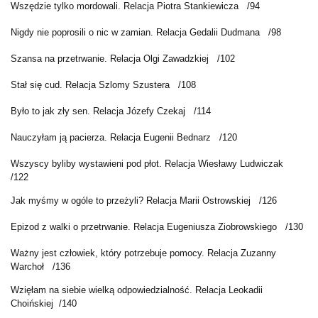
Wszędzie tylko mordowali. Relacja Piotra Stankiewicza
/94
Nigdy nie poprosili o nic w zamian. Relacja Gedalii Dudmana
/98
Szansa na przetrwanie. Relacja Olgi Zawadzkiej
/102
Stał się cud. Relacja Szlomy Szustera
/108
Było to jak zły sen. Relacja Józefy Czekaj
/114
Nauczyłam ją pacierza. Relacja Eugenii Bednarz
/120
Wszyscy byliby wystawieni pod płot. Relacja Wiesławy Ludwiczak
/122
Jak myśmy w ogóle to przeżyli? Relacja Marii Ostrowskiej
/126
Epizod z walki o przetrwanie. Relacja Eugeniusza Ziobrowskiego
/130
Ważny jest człowiek, który potrzebuje pomocy. Relacja Zuzanny
Warchoł
/136
Wzięłam na siebie wielką odpowiedzialność. Relacja Leokadii
Choińskiej
/140