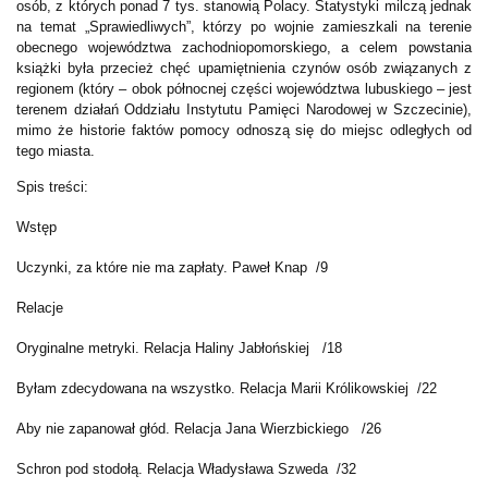
osób, z których ponad 7 tys. stanowią Polacy. Statystyki milczą jednak
na temat „Sprawiedliwych”, którzy po wojnie zamieszkali na terenie
obecnego województwa zachodniopomorskiego, a celem powstania
książki była przecież chęć upamiętnienia czynów osób związanych z
regionem (który – obok północnej części województwa lubuskiego – jest
terenem działań Oddziału Instytutu Pamięci Narodowej w Szczecinie),
mimo że historie faktów pomocy odnoszą się do miejsc odległych od
tego miasta.
Spis treści:
Wstęp
Uczynki, za które nie ma zapłaty. Paweł Knap
/9
Relacje
Oryginalne metryki. Relacja Haliny Jabłońskiej
/18
Byłam zdecydowana na wszystko. Relacja Marii Królikowskiej
/22
Aby nie zapanował głód. Relacja Jana Wierzbickiego
/26
Schron pod stodołą. Relacja Władysława Szweda
/32