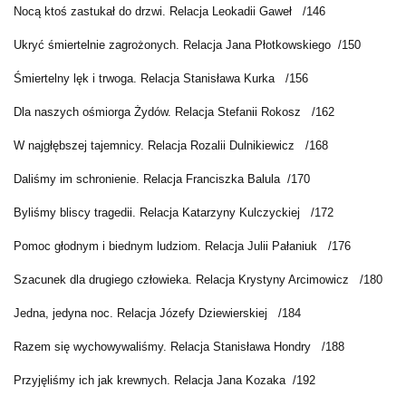
Nocą ktoś zastukał do drzwi. Relacja Leokadii Gaweł
/146
Ukryć śmiertelnie zagrożonych. Relacja Jana Płotkowskiego
/150
Śmiertelny lęk i trwoga. Relacja Stanisława Kurka
/156
Dla naszych ośmiorga Żydów. Relacja Stefanii Rokosz
/162
W najgłębszej tajemnicy. Relacja Rozalii Dulnikiewicz
/168
Daliśmy im schronienie. Relacja Franciszka Balula
/170
Byliśmy bliscy tragedii. Relacja Katarzyny Kulczyckiej
/172
Pomoc głodnym i biednym ludziom. Relacja Julii Pałaniuk
/176
Szacunek dla drugiego człowieka. Relacja Krystyny Arcimowicz
/180
Jedna, jedyna noc. Relacja Józefy Dziewierskiej
/184
Razem się wychowywaliśmy. Relacja Stanisława Hondry
/188
Przyjęliśmy ich jak krewnych. Relacja Jana Kozaka
/192