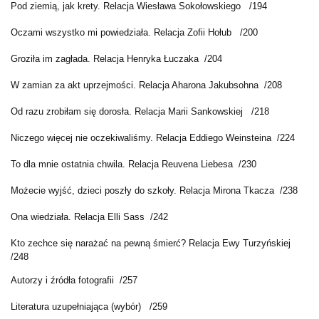
Pod ziemią, jak krety. Relacja Wiesława Sokołowskiego
/194
Oczami wszystko mi powiedziała. Relacja Zofii Hołub
/200
Groziła im zagłada. Relacja Henryka Łuczaka
/204
W zamian za akt uprzejmości. Relacja Aharona Jakubsohna
/208
Od razu zrobiłam się dorosła. Relacja Marii Sankowskiej
/218
Niczego więcej nie oczekiwaliśmy. Relacja Eddiego Weinsteina
/224
To dla mnie ostatnia chwila. Relacja Reuvena Liebesa
/230
Możecie wyjść, dzieci poszły do szkoły. Relacja Mirona Tkacza
/238
Ona wiedziała. Relacja Elli Sass
/242
Kto zechce się narażać na pewną śmierć? Relacja Ewy Turzyńskiej
/248
Autorzy i źródła fotografii
/257
Literatura uzupełniająca (wybór)
/259