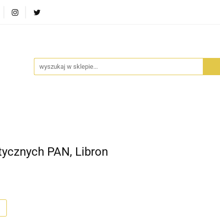
RA SZUFLADA
INFORTEDITION
TETRAGON
AVALO
ŚCI
STARA SZUFLADA
INFORTEDITION
TETRAGO
tycznych PAN, Libron