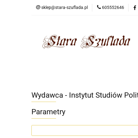
sklep@stara-szuflada.pl
605552646
NOWOŚCI
STA
Wszystkie kategorie
NOWO
Wydawca - Instytut Studiów Poli
Parametry