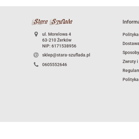
Inform
ul. Morelowa 4
Polityka
63-210 Żerków
Dostaw
NIP: 6171538956
Sposoby
sklep@stara-szuflada.pl
Zwroty i
0605552646
Regula
Polityka