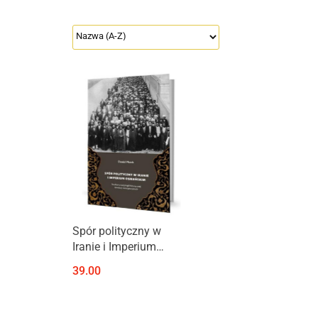
Produkt niedostępny
Spór polityczny w
Iranie i Imperium
Osmańskim. Studium z
39.00
socjologii historycznej
rewolucji
konstytucyjnych