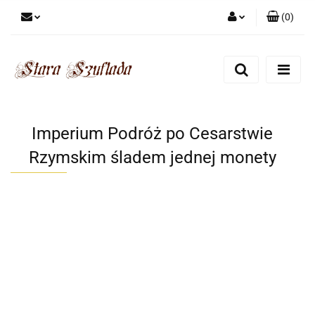
(
0
)
Zaloguj się
Zarejestruj się
Dodaj zgłoszenie
Zgody cookies
Imperium Podróż po Cesarstwie
Rzymskim śladem jednej monety