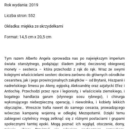
Rok wydania: 2019
Liczba stron: 552
Okładka: miękka ze skrzydełkami
Format: 14,5 cm x 20,5 cm
Tym razem Alberto Angela oprowadza nas po największym imperium
świata starożytnego, podążając śladem jednej ówczesnej obiegowej
monety – sesterca – która przechodzi z rąk do rąk. Wraz ze swymi
kolejnymi właścicielami sesterc dociera zarówno do głównych ośrodków
cesarstwa, jak i jego prowincjonalnych zakątków – od Brytanii, Hiszpanii i
nadreńskiego limesu po Ateny, egipską Aleksandrię oraz azjatycki Efez i
Antiochię. Przechodzi przez ręce i legionisty, i właściciela ziemskiego, i
bogatego handlarza garum (słynnego sosu rybnego), i chirurga
wykonującego niebezpieczną operację, i niewolnika, i kobiety lekkich
obyczajów… Wreszcie trafia nawet do samego cesarza, prowadzącego
wówczas kampanię wojenną w odległej Mezopotamii.
Dzięki temu
zabiegowi czytelnicy mogą zetknąć się z różnymi postaciami i grupami
społecznymi tamtej epoki. Mogą poznać ich wygląd, otoczenie, domy,