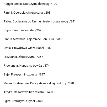
Reggio Emilia. Starożytne dowcipy /190
Rimini. Operacja chirurgiczna /208
Tyber. Docieramy do Rzymu niesieni przez wodę /241
Rzym. Centrum świata /252
Circus Maximus. Tajemnice Ben Hura /287
Ostia. Prawdziwa wieża Babel /337
Hiszpania. Złoto Rzymu /357
Prowansja. Napad na powóz /374
Baje. Przepych i rozpusta /397
Morze Śródziemne. Przygoda morskiej podróży /420
Afryka. Cesarstwo bez rasizmu /433
Egipt. Starożytni turyści /458