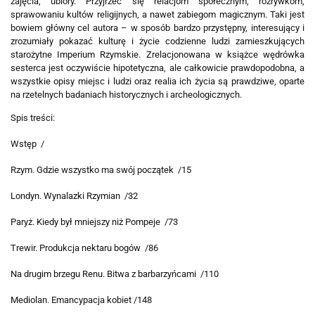
zajęcia, ubiory. Przyjrzeć się relacjom społecznym, rozrywkom,
sprawowaniu kultów religijnych, a nawet zabiegom magicznym. Taki jest
bowiem główny cel autora – w sposób bardzo przystępny, interesujący i
zrozumiały pokazać kulturę i życie codzienne ludzi zamieszkujących
starożytne Imperium Rzymskie.
Zrelacjonowana w książce wędrówka
sesterca jest oczywiście hipotetyczna, ale całkowicie prawdopodobna, a
wszystkie opisy miejsc i ludzi oraz realia ich życia są prawdziwe, oparte
na rzetelnych badaniach historycznych i archeologicznych.
Spis treści:
Wstęp /
Rzym. Gdzie wszystko ma swój początek /15
Londyn. Wynalazki Rzymian /32
Paryż. Kiedy był mniejszy niż Pompeje /73
Trewir. Produkcja nektaru bogów /86
Na drugim brzegu Renu. Bitwa z barbarzyńcami /110
Mediolan. Emancypacja kobiet /148