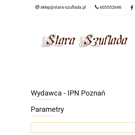
sklep@stara-szuflada.pl
605552646
NOWOŚCI
STA
Wszystkie kategorie
NOWO
Wydawca - IPN Poznań
Parametry