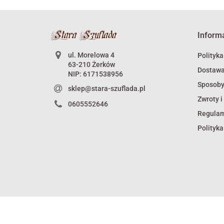
Inform
ul. Morelowa 4
Polityka
63-210 Żerków
Dostaw
NIP: 6171538956
Sposoby
sklep@stara-szuflada.pl
Zwroty i
0605552646
Regula
Polityka