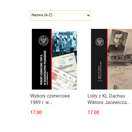
Produkt niedostępny
Wybory czerwcowe
Listy z KL Dachau
1989 r. w
Wiktora Jacewicza
województwie
SDB
17.00
17.00
poznańskim. Wybór
dokumentów