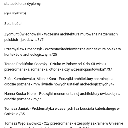
statuetki oraz dyplomy.
(opis wydawcy)
Spis treści:
Zygmunt Świechowski - Wczesna architektura murowana na ziemiach
polskich - jak dawna? /7
Przemysław Urbańczyk - Wczesnośredniowieczna architektura polska w
kontekście archeologicznym /25
Teresa Rodzińska-Chorąży - Sztuka w Polsce od X do XII wieku -
przedromańśka, romańska, ottońska czy wczesnopiastowska? /37
Zofia Kurnatowska, Michał Kara - Początki architektury sakralnej na
grodzie poznańskim w świetle nowych ustaleń archeologicznych /47
Hanna Kocka-Krenz - Początki monumentalnej architektury świeckiej na
grodzie poznańskim /71
Tomasz Janiak - Problematyka wczesnych faz kościoła katedralnego w
Gnieźnie /85
Tomasz Węcławowicz - Czy przedromańskie zespoły sakralne w Gnieźnie