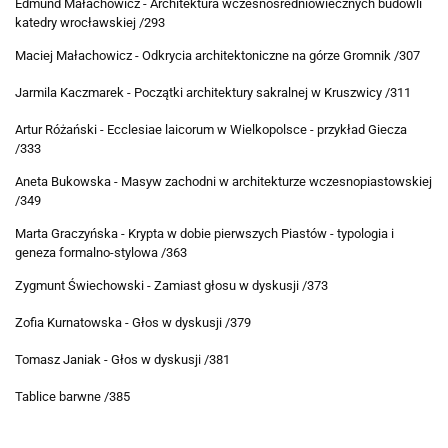
Edmund Małachowicz - Architektura wczesnośredniowiecznych budowli
katedry wrocławskiej /293
Maciej Małachowicz - Odkrycia architektoniczne na górze Gromnik /307
Jarmila Kaczmarek - Początki architektury sakralnej w Kruszwicy /311
Artur Różański - Ecclesiae laicorum w Wielkopolsce - przykład Giecza
/333
Aneta Bukowska - Masyw zachodni w architekturze wczesnopiastowskiej
/349
Marta Graczyńska - Krypta w dobie pierwszych Piastów - typologia i
geneza formalno-stylowa /363
Zygmunt Świechowski - Zamiast głosu w dyskusji /373
Zofia Kurnatowska - Głos w dyskusji /379
Tomasz Janiak - Głos w dyskusji /381
Tablice barwne /385