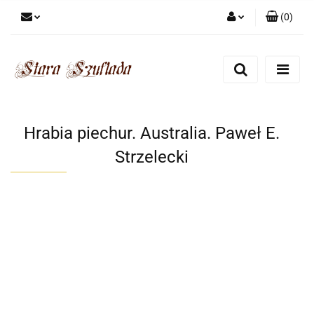
(
0
)
Zaloguj się
Zarejestruj się
Dodaj zgłoszenie
Zgody cookies
Hrabia piechur. Australia. Paweł E.
Strzelecki