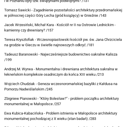
i w Poznaniu były tzw. świątyniami podwójnymi? /131
Tomasz Sawicki - Zagadnienie pozostałości architektury przedromańskiej
w północnej części Góry Lecha (gród książęcy) w Gnieźnie /143
Jacek Wrzesiński, Michał Kara - Kościół nr II na Ostrowie Lednickim -
kamienny czy drewniany? /157
Teresa Krysztofiak - Wczesnopiastowski kościół pw. św. Jana Chrzciciela
na grodzie w Gieczu w świetle najnowszych odkryć /181
Tadeusz Baranowski - Najwcześniejsze budownictwo sakralne Kalisza
/199
Andrzej M. Wyrwa - Monumentalna i drewniana architektura sakralna w
łekneńskim kompleksie osadniczym do końca XIII wieku /213
Wojciech Chudziak - Geneza wczesnoromańskiej bazyliki z Kałdusa na
Pomorzu Nadwiślańskim /245
Zbigniew Pianowski - "Który Bolesław?" - problem początku architektury
monumentalnej w Małopolsce /257
Ewa Kubica-Kabacińska - Problem istnienia w Małopolsce architektury
monumentalnej pochodzącej z X wieku (stan badań) /283