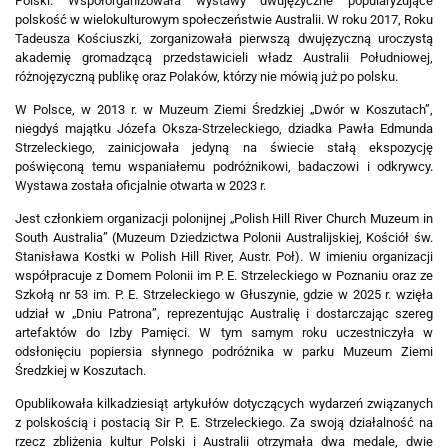
Polski. Współorganizowała wystawy dwujęzyczne popularyzujące
polskość w wielokulturowym społeczeństwie Australii. W roku 2017, Roku
Tadeusza Kościuszki, zorganizowała pierwszą dwujęzyczną uroczystą
akademię gromadzącą przedstawicieli władz Australii Południowej,
różnojęzyczną publikę oraz Polaków, którzy nie mówią już po polsku.
W Polsce, w 2013 r. w Muzeum Ziemi Średzkiej „Dwór w Koszutach”,
niegdyś majątku Józefa Oksza-Strzeleckiego, dziadka Pawła Edmunda
Strzeleckiego, zainicjowała jedyną na świecie stałą ekspozycję
poświęconą temu wspaniałemu podróżnikowi, badaczowi i odkrywcy.
Wystawa została oficjalnie otwarta w 2023 r.
Jest członkiem organizacji polonijnej „Polish Hill River Church Muzeum in
South Australia” (Muzeum Dziedzictwa Polonii Australijskiej, Kościół św.
Stanisława Kostki w Polish Hill River, Austr. Poł). W imieniu organizacji
współpracuje z Domem Polonii im P. E. Strzeleckiego w Poznaniu oraz ze
Szkołą nr 53 im. P. E. Strzeleckiego w Głuszynie, gdzie w 2025 r. wzięła
udział w „Dniu Patrona”, reprezentując Australię i dostarczając szereg
artefaktów do Izby Pamięci. W tym samym roku uczestniczyła w
odsłonięciu popiersia słynnego podróżnika w parku Muzeum Ziemi
Średzkiej w Koszutach.
Opublikowała kilkadziesiąt artykułów dotyczących wydarzeń związanych
z polskością i postacią Sir P. E. Strzeleckiego. Za swoją działalność na
rzecz zbliżenia kultur Polski i Australii otrzymała dwa medale, dwie