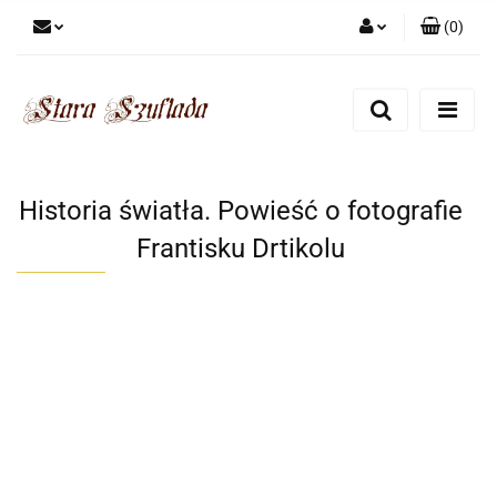
(
0
)
Zaloguj się
Zarejestruj się
Dodaj zgłoszenie
Zgody cookies
Historia światła. Powieść o fotografie
Frantisku Drtikolu