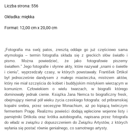
Liczba strona: 556
Okładka: miękka
Format: 12,00 cm x 20,00 cm
„Fotografia ma swój patos, zresztą oddaje go już częściowo sama
etymologia – termin fotografia składa się z greckich słów światło i
pismo. Można powiedzieć, że jako fotografowie piszemy
światłem.”
Jego fotografie i słynne akty, które nazywał „snami o świetle
i cieniu”, wyprzedzały czasy, w których powstawały. František Drtikol
był jednocześnie dandysem z małego miasteczka, mistrzem aktów,
który nie miał szczęścia do kobiet i buddyjskim mistykiem wierzącym w
komunizm. Człowiekiem o wielu twarzach, w biografii którego
dominowały jednak cienie.
Książka Jana Nemca to biograficzny fresk,
obejmujący niemal pół wieku życia czeskiego fotografa: od pribramskiej
kopalni srebra, przez secesyjne Monachium, aż po kipiącą twórczym
fermentem Pragę. Realizmu powieści dodają wplecione wojenne listy i
pamiętniki Drtikola oraz krótka autobiografia, napisana przez fotografa
do władz w związku z dopuszczeniem do Związku Artystów, z których
wyłania się postać równie genialnego, co samotnego artysty.