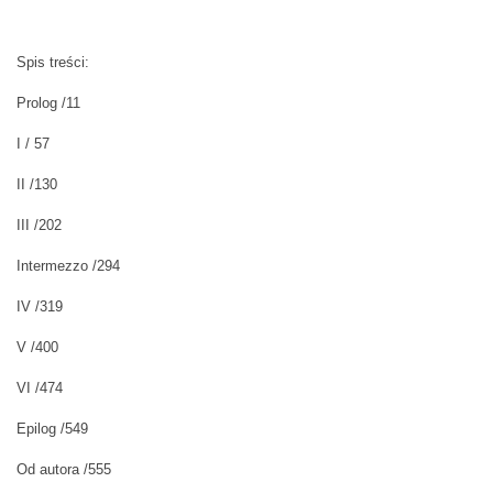
Spis treści:
Prolog /11
I / 57
II /130
III /202
Intermezzo /294
IV /319
V /400
VI /474
Epilog /549
Od autora /555