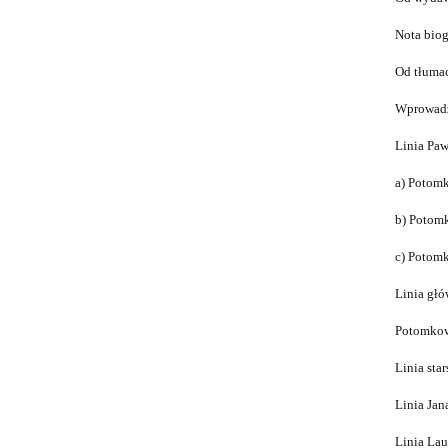
Nota biog
Od tłuma
Wprowadz
Linia Paw
a) Potom
b) Potomk
c) Potomk
Linia głó
Potomkow
Linia star
Linia Jan
Linia Lau