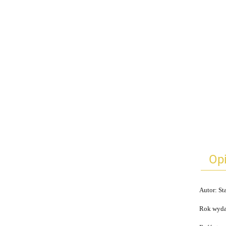
Op
Autor: St
Rok wyda