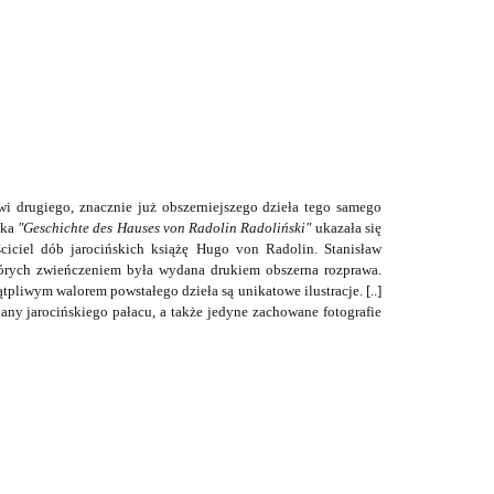
owi drugiego, znacznie już obszerniejszego dzieła tego samego
żka
"Geschichte des Hauses von Radolin Radoliński"
ukazała się
ciciel dób jarocińskich książę Hugo von Radolin. Stanisław
tórych zwieńczeniem była wydana drukiem obszerna rozprawa.
tpliwym walorem powstałego dzieła są unikatowe ilustracje. [..]
iany jarocińskiego pałacu, a także jedyne zachowane fotografie