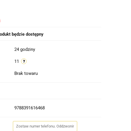
i
odukt będzie dostępny
24 godziny
11
Brak towaru
9788391616468