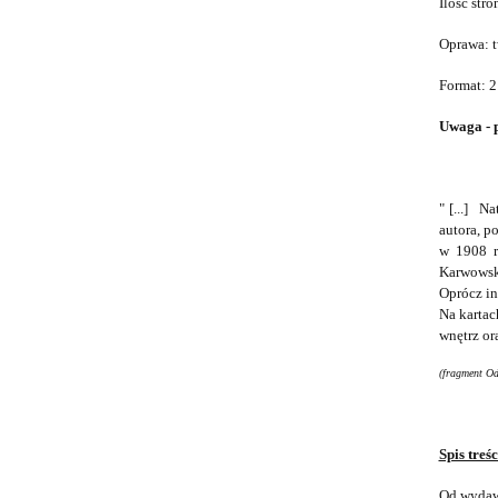
Ilość stro
Oprawa: 
Format: 2
Uwaga - 
" [...] N
autora, p
w 1908 r
Karwowsk
Oprócz in
Na kartac
wnętrz or
(fragment O
Spis treśc
Od wydaw