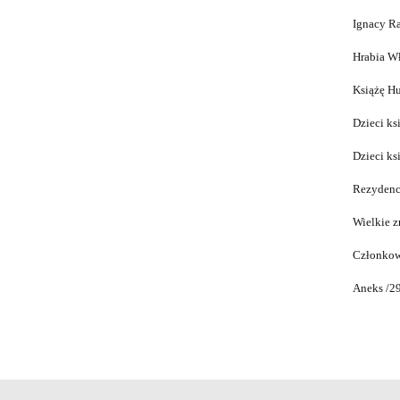
Ignacy Ra
Hrabia Wł
Książę H
Dzieci ks
Dzieci ks
Rezydencj
Wielkie z
Członkowi
Aneks /2