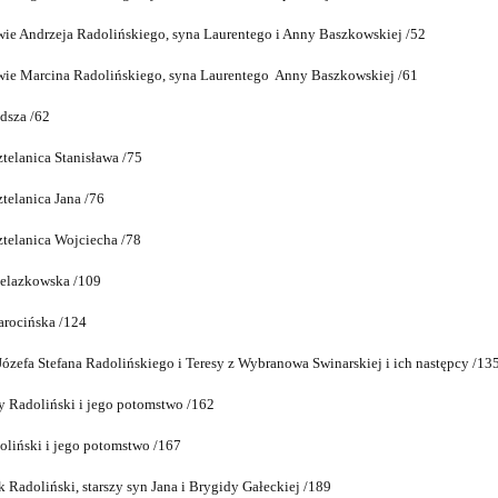
e Andrzeja Radolińskiego, syna Laurentego i Anny Baszkowskiej /52
ie Marcina Radolińskiego, syna Laurentego Anny Baszkowskiej /61
dsza /62
ztelanica Stanisława /75
ztelanica Jana /76
ztelanica Wojciecha /78
żelazkowska /109
jarocińska /124
ózefa Stefana Radolińskiego i Teresy z Wybranowa Swinarskiej i ich następcy /13
y Radoliński i jego potomstwo /162
oliński i jego potomstwo /167
k Radoliński, starszy syn Jana i Brygidy Gałeckiej /189