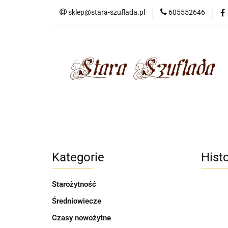
sklep@stara-szuflada.pl
605552646
NOWOŚCI
STA
Wszystkie kategorie
NOWO
Kategorie
Hist
Starożytność
Średniowiecze
Czasy nowożytne