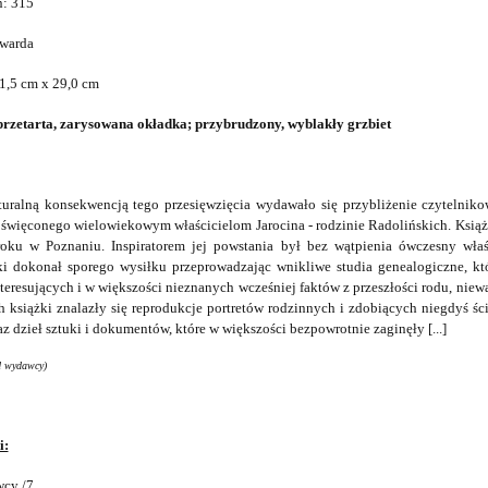
n: 315
twarda
1,5 cm x 29,0 cm
przetarta, zarysowana okładka; przybrudzony, wyblakły grzbiet
aturalną konsekwencją tego przesięwzięcia wydawało się przybliżenie czytelnik
oświęconego wielowiekowym właścicielom Jarocina - rodzinie Radolińskich. Ksią
oku w Poznaniu. Inspiratorem jej powstania był bez wątpienia ówczesny właś
i dokonał sporego wysiłku przeprowadzając wnikliwe studia genealogiczne, k
teresujących i w większości nieznanych wcześniej faktów z przeszłości rodu, niewą
h książki znalazły się reprodukcje portretów rodzinnych i zdobiących niegdyś śc
az dzieł sztuki i dokumentów, które w większości bezpowrotnie zaginęły [...]
d wydawcy)
i:
cy /7