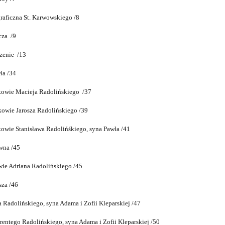
raficzna St. Karwowskiego /8
cza /9
enie /13
ła /34
kowie Macieja Radolińskiego /37
owie Jarosza Radolińskiego /39
owie Stanisława Radolińśkiego, syna Pawła /41
wna /45
ie Adriana Radolińskiego /45
sza /46
a Radolińskiego, syna Adama i Zofii Kleparskiej /47
rentego Radolińskiego, syna Adama i Zofii Kleparskiej /50