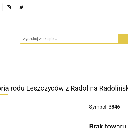
RA SZUFLADA
INFORTEDITION
TETRAGON
AVALO
ŚCI
STARA SZUFLADA
INFORTEDITION
TETRAGO
oria rodu Leszczyców z Radolina Radolińs
Symbol:
3846
Brak towaru