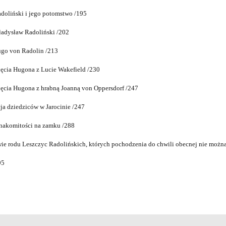
doliński i jego potomstwo /195
adysław Radoliński /202
ugo von Radolin /213
ięcia Hugona z Lucie Wakefield /230
ięcia Hugona z hrabną Joanną von Oppersdorf /247
a dziedziców w Jarocinie /247
nakomitości na zamku /288
e rodu Leszczyc Radolińskich, których pochodzenia do chwili obecnej nie można 
95