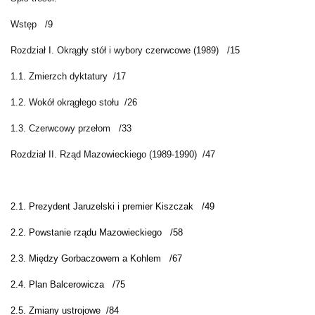
Wstęp /9
Rozdział I. Okrągły stół i wybory czerwcowe (1989) /15
1.1. Zmierzch dyktatury /17
1.2. Wokół okrągłego stołu /26
1.3. Czerwcowy przełom /33
Rozdział II. Rząd Mazowieckiego (1989-1990) /47
2.1. Prezydent Jaruzelski i premier Kiszczak
/
49
2.2. Powstanie rządu Mazowieckiego
/
58
2.3. Między Gorbaczowem a Kohlem
/
67
2.4. Plan Balcerowicza
/
75
2.5. Zmiany ustrojowe
/
84