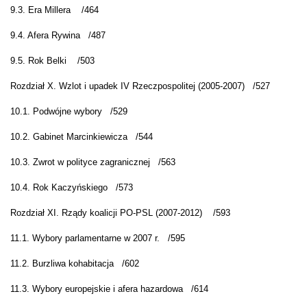
9.3. Era Millera
/
464
9.4. Afera Rywina
/
487
9.5. Rok Belki
/
503
Rozdział X. Wzlot i upadek IV Rzeczpospolitej (2005-2007)
/527
10.1. Podwójne wybory
/
529
10.2. Gabinet Marcinkiewicza
/
544
10.3. Zwrot w polityce zagranicznej
/
563
10.4. Rok Kaczyńskiego
/
573
Rozdział XI. Rządy koalicji PO-PSL (2007-2012)
/593
11.1. Wybory parlamentarne w 2007 r.
/
595
11.2. Burzliwa kohabitacja
/
602
11.3. Wybory europejskie i afera hazardowa
/
614