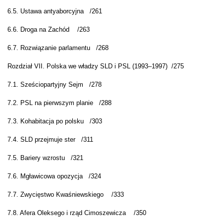
6.5. Ustawa antyaborcyjna
/
261
6.6. Droga na Zachód
/
263
6.7. Rozwiązanie parlamentu
/
268
Rozdział VII. Polska we władzy SLD i PSL (1993–1997)
/275
7.1. Sześciopartyjny Sejm
/
278
7.2. PSL na pierwszym planie
/
288
7.3. Kohabitacja po polsku
/
303
7.4. SLD przejmuje ster
/
311
7.5. Bariery wzrostu
/
321
7.6. Mgławicowa opozycja
/
324
7.7. Zwycięstwo Kwaśniewskiego
/
333
7.8. Afera Oleksego i rząd Cimoszewicza
/
350