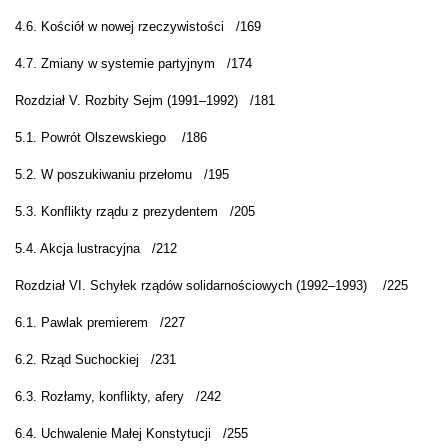
4.6. Kościół w nowej rzeczywistości
/
169
4.7. Zmiany w systemie partyjnym
/
174
Rozdział V. Rozbity Sejm (1991–1992)
/181
5.1. Powrót Olszewskiego
/
186
5.2. W poszukiwaniu przełomu
/
195
5.3. Konflikty rządu z prezydentem
/
205
5.4. Akcja lustracyjna
/
212
Rozdział VI. Schyłek rządów solidarnościowych (1992–1993)
/225
6.1. Pawlak premierem
/
227
6.2. Rząd Suchockiej
/
231
6.3. Rozłamy, konflikty, afery
/
242
6.4. Uchwalenie Małej Konstytucji
/
255