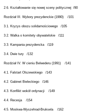
2.6. Kształtowanie się nowej sceny politycznej
/
90
Rozdział III. Wybory prezydenckie (1990)
/101
3.1. Kryzys obozu solidarnościowego
/
105
3.2. Walka o komitety obywatelskie
/
111
3.3. Kampania prezydencka
/
119
3.4. Dwie tury
/
132
Rozdział IV. W cieniu Belwederu (1991)
/141
4.1. Falstart Olszewskiego
/
143
4.2. Gabinet Bieleckiego
/
146
4.3. Konflikt wokół ordynacji
/
149
4.4. Recesja
/
154
4.5. Moskwa-Wyszehrad-Bruksela
/
162