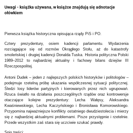
Uwagi - książka używana, w książce znajdują się adnotacje
ołówkiem
Pierwsza książka historyczna opisująca rządy PiS i PO.
Cztery prezydentury, osiem kadencji parlamentu. Wydarzenia
rozciągające się od rozmów Okrągłego Stołu, aż do katastrofy
smoleńskiej i drugiej kadencji Donalda Tuska. Historia polityczna Polski
1989–2012 to najbardziej aktualny i fachowy bilans dziejów III
Rzeczpospolitej.
Antoni Dudek – jeden z najlepszych polskich historyków i politologów –
podejmuje rzetelną próbę ukazania współczesnej sytuacji politycznej.
Śledzi losy liderów partyjnych i kierowanych przez nich ugrupowań.
Rzuca światło na działania poszczególnych rządów oraz kontrowersje
otaczające kolejne prezydentury: Lecha Wałęsy, Aleksandra
Kwaśniewskiego, Lecha Kaczyńskiego i Bronisława Komorowskiego.
Przypomina najważniejsze konflikty ostatniego dwudziestolecia i mierzy
się z najbardziej aktualnymi problemami. Pisze przystępnie i rzetelnie.
Przede wszystkim zaś stara się uczciwie szukać prawdy.
Spis treści: