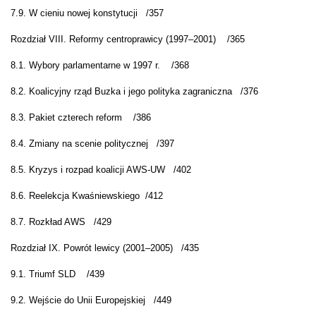
7.9. W cieniu nowej konstytucji
/
357
Rozdział VIII. Reformy centroprawicy (1997–2001)
/365
8.1. Wybory parlamentarne w 1997 r.
/
368
8.2. Koalicyjny rząd Buzka i jego polityka zagraniczna
/
376
8.3. Pakiet czterech reform
/
386
8.4. Zmiany na scenie politycznej
/397
8.5. Kryzys i rozpad koalicji AWS-UW
/
402
8.6. Reelekcja Kwaśniewskiego
/
412
8.7. Rozkład AWS
/
429
Rozdział IX. Powrót lewicy (2001–2005)
/435
9.1. Triumf SLD
/
439
9.2. Wejście do Unii Europejskiej
/
449