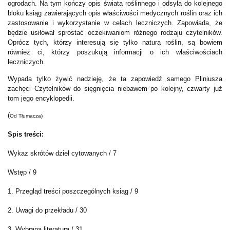
ogrodach. Na tym kończy opis świata roślinnego i odsyła do kolejnego
bloku ksiąg zawierających opis właściwości medycznych roślin oraz ich
zastosowanie i wykorzystanie w celach leczniczych. Zapowiada, że
będzie usiłował sprostać oczekiwaniom różnego rodzaju czytelników.
Oprócz tych, którzy interesują się tylko naturą roślin, są bowiem
również ci, którzy poszukują informacji o ich właściwościach
leczniczych.
Wypada tylko żywić nadzieję, że ta zapowiedź samego Pliniusza
zachęci Czytelników do sięgnięcia niebawem po kolejny, czwarty już
tom jego encyklopedii.
(
Od Tłumacza)
Spis treści:
Wykaz skrótów dzieł cytowanych / 7
Wstęp / 9
1. Przegląd treści poszczególnych ksiąg / 9
2. Uwagi do przekładu / 30
3. Wybrana literatura / 31