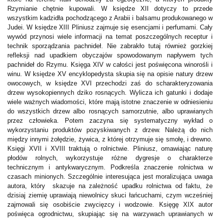
Rzymianie chętnie kupowali. W księdze XII dotyczy to przede
wszystkim kadzidła pochodzącego z Arabii i balsamu produkowanego w
Judei. W księdze XIII Pliniusz zajmuje się esencjami i perfumami. Cały
wywód przynosi wiele informacji na temat poszczególnych receptur i
technik sporządzania pachnideł. Nie zabrakło tutaj również gorzkiej
refleksji nad upadkiem obyczajów spowodowanym napływem tych
pachnideł do Rzymu. Księga XIV w całości jest poświęcona winorośli i
winu. W księdze XV encyklopedysta skupia się na opisie natury drzew
owocowych, w księdze XVI przechodzi zaś do scharakteryzowania
drzew wysokopiennych dziko rosnących. Wylicza ich gatunki i dodaje
wiele ważnych wiadomości, które mają istotne znaczenie w odniesieniu
do wszystkich drzew albo rosnących samorzutnie, albo uprawianych
przez człowieka. Potem zaczyna się systematyczny wykład o
wykorzystaniu produktów pozyskiwanych z drzew. Należą do nich
między innymi żołędzie, żywica, z której otrzymuje się smołę, i drewno.
Księgi XVII i XVIII traktują o rolnictwie. Pliniusz, omawiając naturę
płodów rolnych, wykorzystuje różne dygresje o charakterze
technicznym i antykwarycznym. Podkreśla znaczenie rolnictwa w
czasach minionych. Szczególnie interesująca jest moralizująca uwaga
autora, który skazuje na zależność upadku rolnictwa od faktu, że
dzisiaj ziemię uprawiają niewolnicy skuci łańcuchami, czym wcześniej
zajmowali się osobiście zwycięzcy i wodzowie. Księgę XIX autor
poświęca ogrodnictwu, skupiając się na warzywach uprawianych w