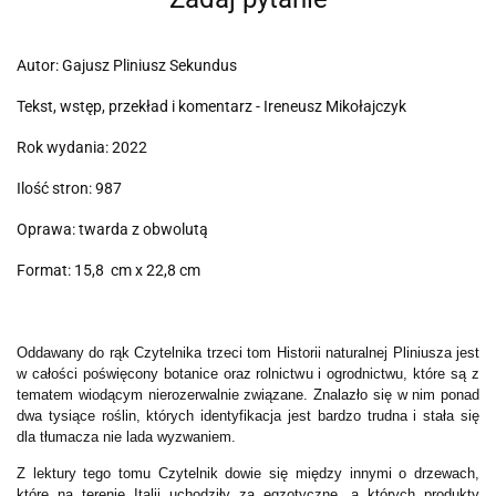
Autor: Gajusz Pliniusz Sekundus
Tekst, wstęp, przekład i komentarz - Ireneusz Mikołajczyk
Rok wydania: 2022
Ilość stron: 987
Oprawa: twarda z obwolutą
Format: 15,8 cm x 22,8 cm
Oddawany do rąk Czytelnika trzeci tom Historii naturalnej Pliniusza jest
w całości poświęcony botanice oraz rolnictwu i ogrodnictwu, które są z
tematem wiodącym nierozerwalnie związane. Znalazło się w nim ponad
dwa tysiące roślin, których identyfikacja jest bardzo trudna i stała się
dla tłumacza nie lada wyzwaniem.
Z lektury tego tomu Czytelnik dowie się między innymi o drzewach,
które na terenie Italii uchodziły za egzotyczne, a których produkty