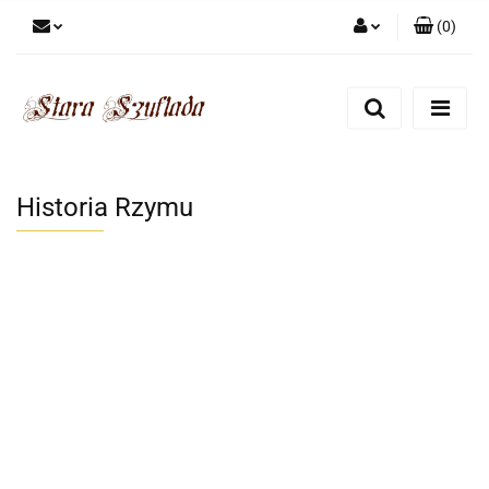
(
0
)
Zaloguj się
Zarejestruj się
Dodaj zgłoszenie
Zgody cookies
Historia Rzymu