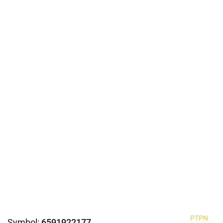
PTPN
Symbol:
6591922177