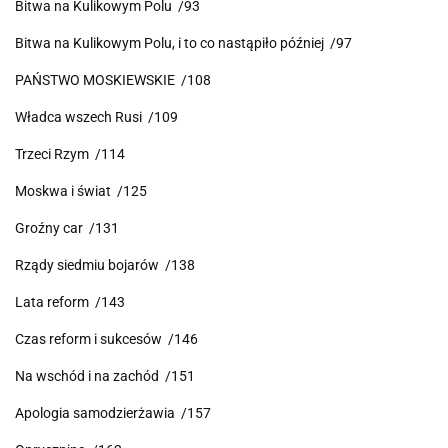
Bitwa na Kulikowym Polu /93
Bitwa na Kulikowym Polu, i to co nastąpiło później /97
PAŃSTWO MOSKIEWSKIE /108
Władca wszech Rusi /109
Trzeci Rzym /114
Moskwa i świat /125
Groźny car /131
Rządy siedmiu bojarów /138
Lata reform /143
Czas reform i sukcesów /146
Na wschód i na zachód /151
Apologia samodzierżawia /157