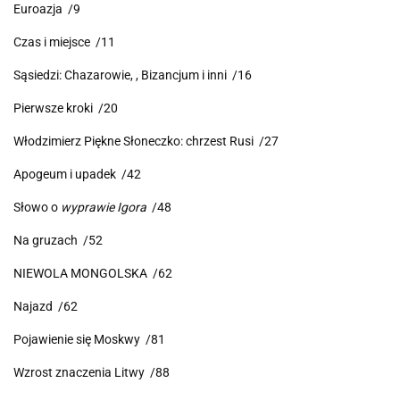
Euroazja /9
Czas i miejsce /11
Sąsiedzi: Chazarowie, , Bizancjum i inni /16
Pierwsze kroki /20
Włodzimierz Piękne Słoneczko: chrzest Rusi /27
Apogeum i upadek /42
Słowo o
wyprawie Igora
/48
Na gruzach /52
NIEWOLA MONGOLSKA /62
Najazd /62
Pojawienie się Moskwy /81
Wzrost znaczenia Litwy /88