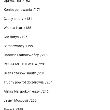
Oprycznina /162
Koniec panowania /171
Czasy smuty /181
Władca i car /185
Car Borys /195
Samozwańcy /199
Carowie i samozwańcy /218
ROSJA MOSKIEWSKA /231
Bilans czasów smuty /231
Trudny powrót do zdrowia /234
Aleksy Najspokojniejszy /246
Jesień Moscovii /250
Raskoł /258