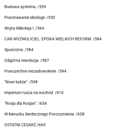
Budowa systemu /539
Powstawanie ideologii /550
Wojny Mikołaja I /564
CAR-WYZWOLICIEL: EPOKA WIELKICH REFORM /584
Spuścizna /584
Odgórna rewolucja /587
Powszechne niezadowolenie /594
"Nowi ludzie" /598
Imperium rusza na wschód /610
"Rosja dla Rosjan" /654
W kierunku Serdecznego Porozumienia /658
OSTATNI CESARZ /665