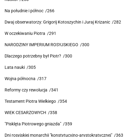
Na południe i północ /266
Dwaj obserwatorzy: Grigorij Kotoszychin i Juraj Krizanic /282
W oczekiwaniu Piotra /291
NARODZINY IMPERIUM ROSYJSKIEGO /300
Dlaczego potrzebny był Piotr? /300
Lata nauki /305
Wojna północna /317
Reformy czy rewolucja /341
Testament Piotra Wielkiego /354
WIEK CESARZOWYCH /358
"Pisklęta Piotrowego gniazda" /359
Dni rosyjskiej monarchii "konstytucyjno-arystokratycznej" /363