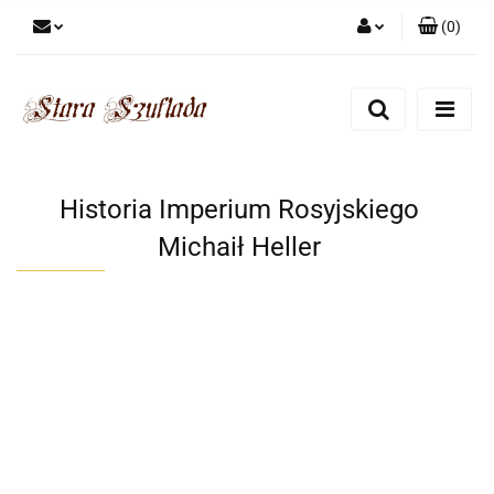
(
0
)
Zaloguj się
Zarejestruj się
Dodaj zgłoszenie
Zgody cookies
Historia Imperium Rosyjskiego
Michaił Heller