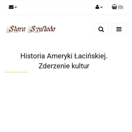
(
0
)
Zaloguj się
Zarejestruj się
Dodaj zgłoszenie
Zgody cookies
Historia Ameryki Łacińskiej.
Zderzenie kultur