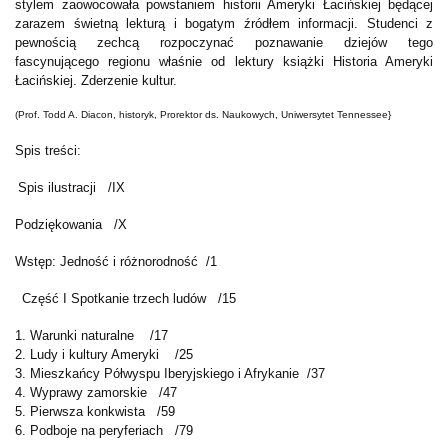
stylem zaowocowała powstaniem historii Ameryki Łacińskiej będącej
zarazem świetną lekturą i bogatym źródłem informacji. Studenci z
pewnością zechcą rozpoczynać poznawanie dziejów tego
fascynującego regionu właśnie od lektury książki Historia Ameryki
Łacińskiej. Zderzenie kultur.
(Prof. Todd A. Diacon, historyk, Prorektor ds. Naukowych, Uniwersytet Tennessee}
Spis treści:
Spis ilustracji /IX
Podziękowania /X
Wstęp: Jedność i różnorodność /1
Część I Spotkanie trzech ludów /15
1. Warunki naturalne /17
2. Ludy i kultury Ameryki /25
3. Mieszkańcy Półwyspu Iberyjskiego i Afrykanie /37
4. Wyprawy zamorskie /47
5. Pierwsza konkwista /59
6. Podboje na peryferiach /79