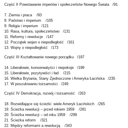
Część II Powstawanie imperiów i społeczeństw Nowego Świata /91
7. Ziemia i praca /93
8. Państwo i imperium /105
9. Religia i imperium /121
10. Rasa, kultura, społeczeństwo /131
11. Reformy i rewolucje /147
12. Początek wojen o niepodległość /161
13. Wojny o niepodległość /173
Część III Kształtowanie nowego porządku /197
14. Liberałowie, konserwatyści i niepokoje /199
15. Liberałowie, pozytywiści i ład /215
16. Wielka Brytania, Stany Zjednoczone i Ameryka Łacińska /235
17. W poszukiwaniu tożsamości /249
Część IV Demokracja, rozwój i tożsamość /263
18. Rozwidlające się ścieżki: wiele Ameryk Łacińskich /265
19. Ścieżka rewolucji – przed rokiem 1959 /281
20. Ścieżka rewolucji – od roku 1959 /299
21. Ścieżka reform /321
22. Między reformami a rewolucją /343