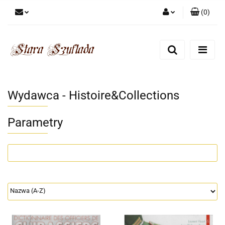
(
0
)
Zaloguj się
Zarejestruj się
Dodaj zgłoszenie
Zgody cookies
Wydawca - Histoire&Collections
Parametry