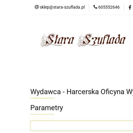
sklep@stara-szuflada.pl
605552646
NOWOŚCI
STA
Wszystkie kategorie
NOWO
Wydawca - Harcerska Oficyna 
Parametry