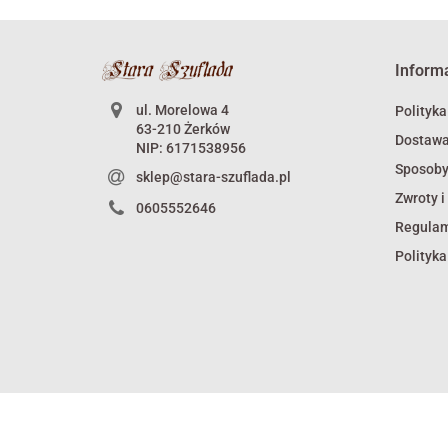
Inform
ul. Morelowa 4
Polityka
63-210 Żerków
Dostaw
NIP: 6171538956
Sposoby
sklep@stara-szuflada.pl
Zwroty i
0605552646
Regula
Polityka