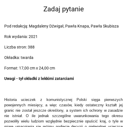
Zadaj pytanie
Pod redakcją: Magdaleny Dźwigał, Pawła Knapa, Pawła Skubisza
Rok wydania: 2021
Liczba stron: 388
Okładka: twarda
Format: 17,00 cm x 24,00 cm
Uwagi - tył okładki z lekkimi zatarciami
Historia ucieczek z komunistycznej Polski sięga pierwszych
powojennych miesięcy, a więc czasów, kiedy ostateczny kształt jej
granic nie został jeszcze określony, a system ich ochrony w zasadzie
nie istniał. O ile jednak szczególne uwarunkowania tego okresu
pozwoliły wielu ludziom względnie bezpiecznie opuścić kraj, o tyle w
miarę umacniania się reżimu podjęcie decyzji o nielegalnej ucieczce