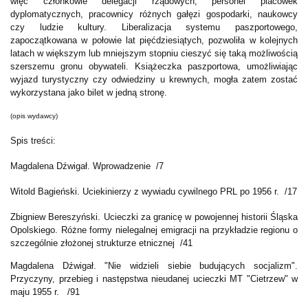
więc członkowie delegacji rządowych, personel placówek
dyplomatycznych, pracownicy różnych gałęzi gospodarki, naukowcy
czy ludzie kultury. Liberalizacja systemu paszportowego,
zapoczątkowana w połowie lat pięćdziesiątych, pozwoliła w kolejnych
latach w większym lub mniejszym stopniu cieszyć się taką możliwością
szerszemu gronu obywateli. Książeczka paszportowa, umożliwiając
wyjazd turystyczny czy odwiedziny u krewnych, mogła zatem zostać
wykorzystana jako bilet w jedną stronę.
(opis wydawcy)
Spis treści:
Magdalena Dźwigał. Wprowadzenie /7
Witold Bagieński. Uciekinierzy z wywiadu cywilnego PRL po 1956 r. /17
Zbigniew Bereszyński. Ucieczki za granicę w powojennej historii Śląska
Opolskiego. Różne formy nielegalnej emigracji na przykładzie regionu o
szczególnie złożonej strukturze etnicznej /41
Magdalena Dźwigał. "Nie widzieli siebie budujących socjalizm".
Przyczyny, przebieg i następstwa nieudanej ucieczki MT "Cietrzew" w
maju 1955 r. /91