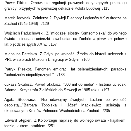
Paweł Fiktus. Omówienie regulacji prawnych dotyczących przebiegu
granicy, przyjętych w pierwszej dekadzie Polski Ludowej /113
Marek Jedynak. Żołnierze 2. Dywizji Piechoty Legionów AK w drodze na
Zachód (1945-1948) /129
Wojciech Paduchowski. Z "młodszej siostry Komsomolska" do wolnego
świata - nieudane ucieczki nowohucian na Zachód w pierwszej połowie
lat pięćdziesiątych XX w. /157
Michalina Petelska. Z Gdyni po wolność. Źródła do historii ucieczek z
PRL w zbiorach Muzeum Emigracji w Gdyni /169
Patryk Pleskot. Fenomen emigracji lat osiemdziesiątych: paradoks
"uchodźców niepolitycznych" /183
Łukasz Skubisz, Paweł Skubisz. "300 mil do nieba" - historia ucieczki
Adama i Krzysztofa Zielińskich do Szwecji w 1985 roku /197
Agata Stecewicz. "Nie udawajmy świętych. Lazłam po wolność
osobistą..."Barbara Topolska i Józef Mackiewicz uciekają z
okupowanych Kresów Północno-Wschodnich na Zachód /235
Edward Stępień. Z Kołobrzegu najbliżej do wolnego świata - kajakiem,
łodzią, kutrem, statkiem /251