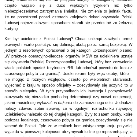
często wiązało się z dużo większym ryzykiem niż tylko
niebezpieczeństwo zatrzymania śmiałka. Nie zmienia to jednak faktu,
że na przestrzeni ponad czterech kolejnych dekad obywatele Polski
Ludowej najrozmaitszymi sposobami starali się przedostać za żelazną
kurtynę.
Kim był uciekinier z Polski Ludowej? Chcąc uniknąć zawiłych formuł
prawnych, warto posłużyć się definicją ukutą przez samą bezpiekę. W
jednym z resortowych opracowań o tej kategorii „przestępców” pisano:
„W praktyce operacyjno-śledczej organów MSW za uciekiniera uznaje
się obywatela Polskiej Rzeczypospolitej Ludowej, który bez zezwolenia
władz polskich opuścił terytorium PRL lub odmówił powrotu do kraju z
czasowego pobytu za granicą”. Uciekinierami były więc osoby, które –
nie mogąc z różnych względów, często po wieloletnich staraniach,
wyjechać z kraju w sposób oficjalny – zdecydowały się uczynić to w
sposób nielegalny. W tych przypadkach ich inwencja i pomysłowość
okazywały się nierzadko pochodną determinacji czy nawet desperacji,
jakimi musieli się wykazać w dążeniu do zamierzonego celu. Jednakże
należy zdawać sobie sprawę, że w ogólnym rozrachunku najwięcej
uciekinierów należało do tej drugiej kategorii. Były to zatem osoby, które
podczas legalnego, czasowego pobytu za granicą zdecydowały się nie
wracać do Polski. Tyle że w realiach komunistycznego kraju przywilej
wyjazdu w pierwszej kolejności otrzymywali ludzie go reprezentujący, a