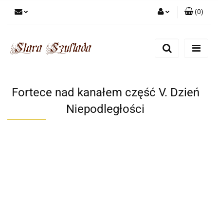
(
0
)
Zaloguj się
Zarejestruj się
Dodaj zgłoszenie
Zgody cookies
Fortece nad kanałem część V. Dzień
Niepodległości