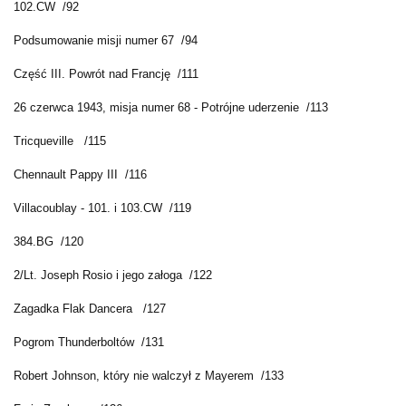
102.CW /92
Podsumowanie misji numer 67 /94
Część III. Powrót nad Francję /111
26 czerwca 1943, misja numer 68 - Potrójne uderzenie /113
Tricqueville /115
Chennault Pappy III /116
Villacoublay - 101. i 103.CW /119
384.BG /120
2/Lt. Joseph Rosio i jego załoga /122
Zagadka Flak Dancera /127
Pogrom Thunderboltów /131
Robert Johnson, który nie walczył z Mayerem /133