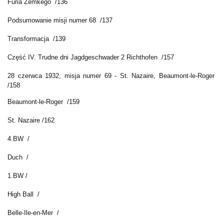
Furia Zemkego /136
Podsumowanie misji numer 68 /137
Transformacja /139
Część IV. Trudne dni Jagdgeschwader 2 Richthofen /157
28 czerwca 1932, misja numer 69 - St. Nazaire, Beaumont-le-Roger
/158
Beaumont-le-Roger /159
St. Nazaire /162
4.BW /
Duch /
1.BW /
High Ball /
Belle-Ile-en-Mer /