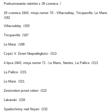
Podsumowanie nalotów z 28 czerwca /
29 czerwca 1943, misja numer 70 - Villacoublay, Tricqueville, Le Mans
/182
Villacoublay /183
Tricqueville /187
Le Mans /188
Część V. Dzień Niepodległości /213
4 lipca 1943, misja numer 71 - Le Mans, Nantes, La Pallice /213
La Pallice /215
Le Mans /221
Zestrzeleni przed celem /222
Lakanuki /228
Spadochrony nad Noyen /232