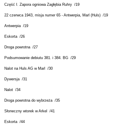
Część I. Zapora ogniowa Zagłębia Ruhry /19
22 czerwca 1943, misja numer 65 - Antwerpia, Marl (Huls) /19
Antwerpia /19
Eskorta /26
Droga powrotna /27
Podsumowanie debiutu 381. i 384. BG /29
Nalot na Huls AG w Marl /30
Dywersja /31
Nalot /34
Droga powrotna do wybrzeża /35
Słoneczny wtorek w Arkel /41
Eskorta /44