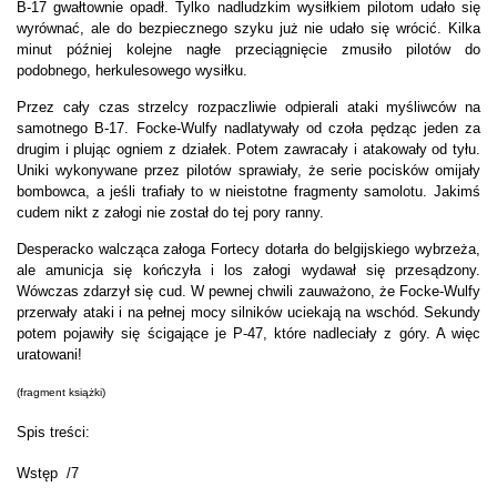
B-17 gwałtownie opadł. Tylko nadludzkim wysiłkiem pilotom udało się
wyrównać, ale do bezpiecznego szyku już nie udało się wrócić. Kilka
minut później kolejne nagłe przeciągnięcie zmusiło pilotów do
podobnego, herkulesowego wysiłku.
Przez cały czas strzelcy rozpaczliwie odpierali ataki myśliwców na
samotnego B-17. Focke-Wulfy nadlatywały od czoła pędząc jeden za
drugim i plując ogniem z działek. Potem zawracały i atakowały od tyłu.
Uniki wykonywane przez pilotów sprawiały, że serie pocisków omijały
bombowca, a jeśli trafiały to w nieistotne fragmenty samolotu. Jakimś
cudem nikt z załogi nie został do tej pory ranny.
Desperacko walcząca załoga Fortecy dotarła do belgijskiego wybrzeża,
ale amunicja się kończyła i los załogi wydawał się przesądzony.
Wówczas zdarzył się cud. W pewnej chwili zauważono, że Focke-Wulfy
przerwały ataki i na pełnej mocy silników uciekają na wschód. Sekundy
potem pojawiły się ścigające je P-47, które nadleciały z góry. A więc
uratowani!
(fragment książki)
Spis treści:
Wstęp /7