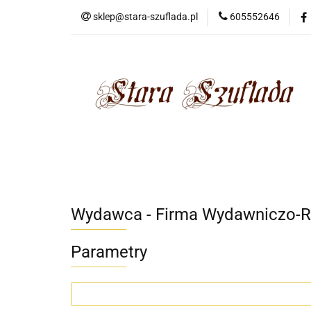
sklep@stara-szuflada.pl
605552646
NOWOŚCI
STA
Wszystkie kategorie
NOWO
Wydawca - Firma Wydawniczo
Parametry