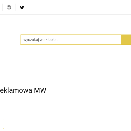
RA SZUFLADA
INFORTEDITION
TETRAGON
AVALO
ŚCI
STARA SZUFLADA
INFORTEDITION
TETRAGO
-Reklamowa MW