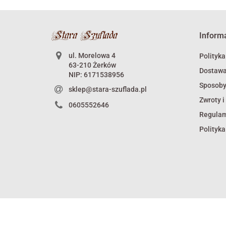
Inform
ul. Morelowa 4
Polityka
63-210 Żerków
Dostaw
NIP: 6171538956
Sposoby
sklep@stara-szuflada.pl
Zwroty i
0605552646
Regula
Polityka