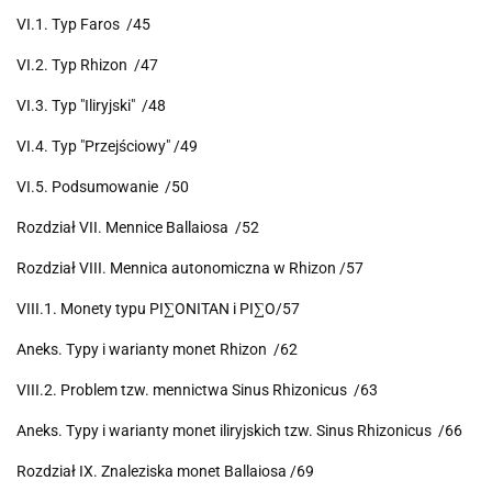
VI.1. Typ Faros /45
VI.2. Typ Rhizon /47
VI.3. Typ "Iliryjski" /48
VI.4. Typ "Przejściowy" /49
VI.5. Podsumowanie /50
Rozdział VII. Mennice Ballaiosa /52
Rozdział VIII. Mennica autonomiczna w Rhizon /57
VIII.1. Monety typu PI∑ONITAN i PI∑O/57
Aneks. Typy i warianty monet Rhizon /62
VIII.2. Problem tzw. mennictwa Sinus Rhizonicus /63
Aneks. Typy i warianty monet iliryjskich tzw. Sinus Rhizonicus /66
Rozdział IX. Znaleziska monet Ballaiosa /69