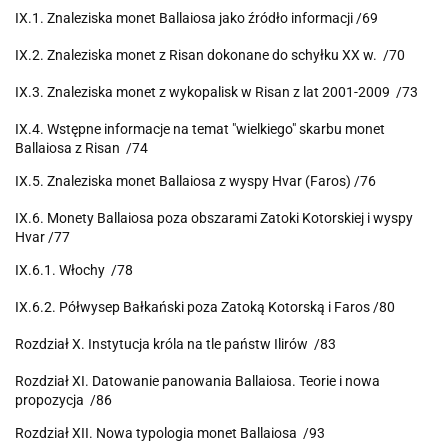
IX.1. Znaleziska monet Ballaiosa jako źródło informacji /69
IX.2. Znaleziska monet z Risan dokonane do schyłku XX w. /70
IX.3. Znaleziska monet z wykopalisk w Risan z lat 2001-2009 /73
IX.4. Wstępne informacje na temat "wielkiego" skarbu monet
Ballaiosa z Risan /74
IX.5. Znaleziska monet Ballaiosa z wyspy Hvar (Faros) /76
IX.6. Monety Ballaiosa poza obszarami Zatoki Kotorskiej i wyspy
Hvar /77
IX.6.1. Włochy /78
IX.6.2. Półwysep Bałkański poza Zatoką Kotorską i Faros /80
Rozdział X. Instytucja króla na tle państw Ilirów /83
Rozdział XI. Datowanie panowania Ballaiosa. Teorie i nowa
propozycja /86
Rozdział XII. Nowa typologia monet Ballaiosa /93