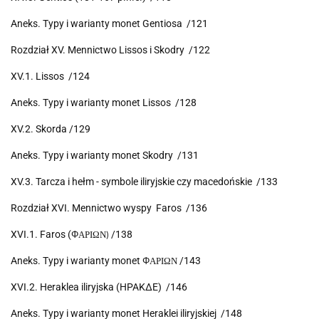
Aneks. Typy i warianty monet Gentiosa /121
Rozdział XV. Mennictwo Lissos i Skodry /122
XV.1. Lissos /124
Aneks. Typy i warianty monet Lissos /128
XV.2. Skorda /129
Aneks. Typy i warianty monet Skodry /131
XV.3. Tarcza i hełm - symbole iliryjskie czy macedońskie /133
Rozdział XVI. Mennictwo wyspy Faros /136
XVI.1. Faros (
/138
Φ
API
ΩN
)
Aneks. Typy i warianty monet
/143
Φ
API
ΩN
XVI.2. Heraklea iliryjska (HPAKΔE) /146
Aneks. Typy i warianty monet Heraklei iliryjskiej /148