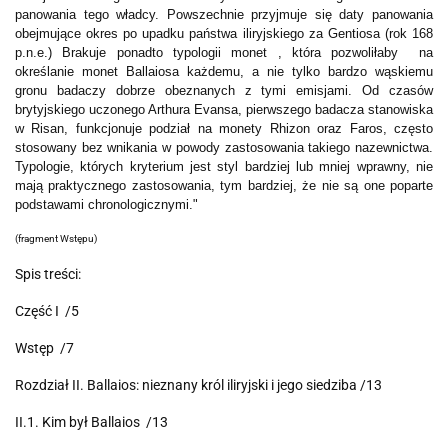
panowania tego władcy. Powszechnie przyjmuje się daty panowania
obejmujące okres po upadku państwa iliryjskiego za Gentiosa (rok 168
p.n.e.) Brakuje ponadto typologii monet , która pozwoliłaby na
określanie monet Ballaiosa każdemu, a nie tylko bardzo wąskiemu
gronu badaczy dobrze obeznanych z tymi emisjami. Od czasów
brytyjskiego uczonego Arthura Evansa, pierwszego badacza stanowiska
w Risan, funkcjonuje podział na monety Rhizon oraz Faros, często
stosowany bez wnikania w powody zastosowania takiego nazewnictwa.
Typologie, których kryterium jest styl bardziej lub mniej wprawny, nie
mają praktycznego zastosowania, tym bardziej, że nie są one poparte
podstawami chronologicznymi."
(fragment Wstępu)
Spis treści:
Część I /5
Wstęp /7
Rozdział II. Ballaios: nieznany król iliryjski i jego siedziba /13
II.1. Kim był Ballaios /13