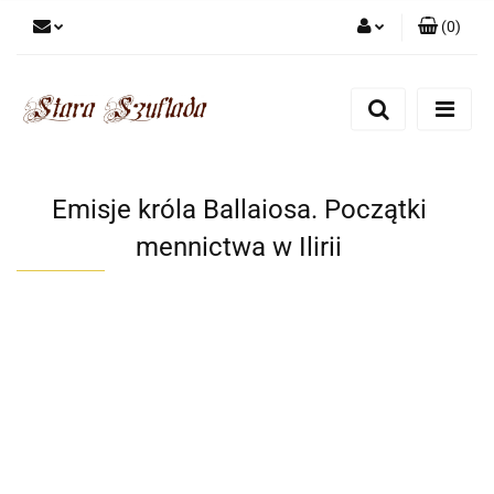
(
0
)
Zaloguj się
Zarejestruj się
Dodaj zgłoszenie
Zgody cookies
Emisje króla Ballaiosa. Początki
mennictwa w Ilirii