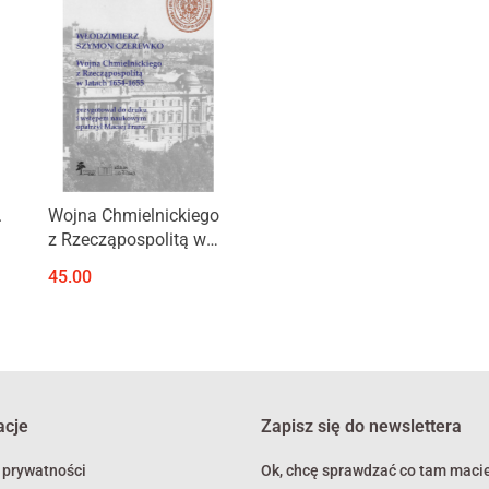
Produkt niedostępny
.
Wojna Chmielnickiego
z Rzecząpospolitą w
latach 1654-1655
45.00
acje
Zapisz się do newslettera
 prywatności
Ok, chcę sprawdzać co tam macie