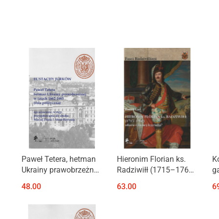
Produkt niedostępny
Paweł Tetera, hetman
Hieronim Florian ks.
K
Ukrainy prawobrzeżnej
Radziwiłł (1715–1760)
g
w l. 1662–1665 (rola
ofiara czarnej legendy?
J
48.00
63.00
6
polityczna)
l