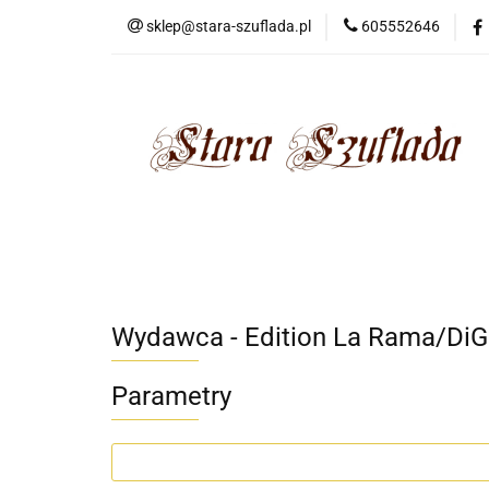
sklep@stara-szuflada.pl
605552646
NOWOŚCI
STA
Wszystkie kategorie
NOWO
Wydawca - Edition La Rama/DiG
Parametry