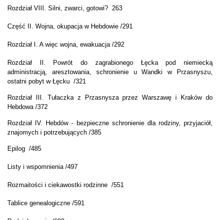
Rozdział VIII. Silni, zwarci, gotowi? 263
Część II. Wojna, okupacja w Hebdowie /291
Rozdział I. A więc wojna, ewakuacja /292
Rozdział II. Powrót do zagrabionego Łęcka pod niemiecką
administracją, aresztowania, schronienie u Wandki w Przasnyszu,
ostatni pobyt w Łęcku /321
Rozdział III. Tułaczka z Przasnysza przez Warszawę i Kraków do
Hebdowa /372
Rozdział IV. Hebdów - bezpieczne schronienie dla rodziny, przyjaciół,
znajomych i potrzebujących /385
Epilog /485
Listy i wspomnienia /497
Rozmaitości i ciekawostki rodzinne /551
Tablice genealogiczne /591