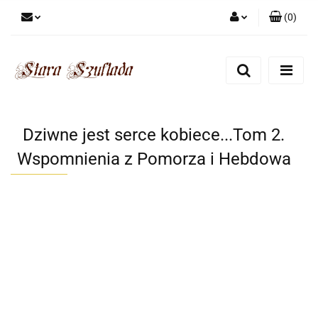
(
0
)
Zaloguj się
Zarejestruj się
Dodaj zgłoszenie
Zgody cookies
Dziwne jest serce kobiece...Tom 2.
Wspomnienia z Pomorza i Hebdowa