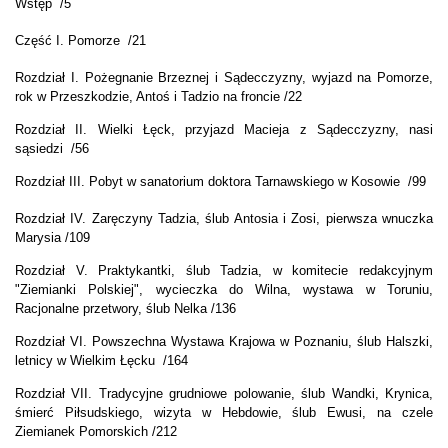
Wstęp /5
Część I. Pomorze /21
Rozdział I. Pożegnanie Brzeznej i Sądecczyzny, wyjazd na Pomorze,
rok w Przeszkodzie, Antoś i Tadzio na froncie /22
Rozdział II. Wielki Łęck, przyjazd Macieja z Sądecczyzny, nasi
sąsiedzi /56
Rozdział III. Pobyt w sanatorium doktora Tarnawskiego w Kosowie /99
Rozdział IV. Zaręczyny Tadzia, ślub Antosia i Zosi, pierwsza wnuczka
Marysia /109
Rozdział V. Praktykantki, ślub Tadzia, w komitecie redakcyjnym
"Ziemianki Polskiej", wycieczka do Wilna, wystawa w Toruniu,
Racjonalne przetwory, ślub Nelka /136
Rozdział VI. Powszechna Wystawa Krajowa w Poznaniu, ślub Halszki,
letnicy w Wielkim Łęcku /164
Rozdział VII. Tradycyjne grudniowe polowanie, ślub Wandki, Krynica,
śmierć Piłsudskiego, wizyta w Hebdowie, ślub Ewusi, na czele
Ziemianek Pomorskich /212