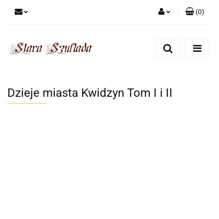
(
0
)
Zaloguj się
Zarejestruj się
Dodaj zgłoszenie
Zgody cookies
Dzieje miasta Kwidzyn Tom I i II