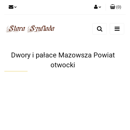
(
0
)
Zaloguj się
Zarejestruj się
Dodaj zgłoszenie
Zgody cookies
Dwory i pałace Mazowsza Powiat
otwocki