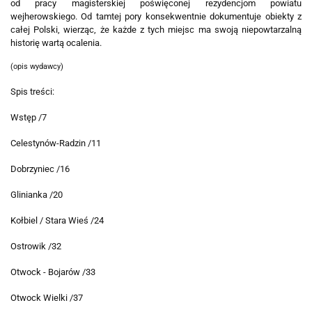
od pracy magisterskiej poświęconej rezydencjom powiatu
wejherowskiego. Od tamtej pory konsekwentnie dokumentuje obiekty z
całej Polski, wierząc, że każde z tych miejsc ma swoją niepowtarzalną
historię wartą ocalenia.
(opis wydawcy)
Spis treści:
Wstęp /7
Celestynów-Radzin /11
Dobrzyniec /16
Glinianka /20
Kołbiel / Stara Wieś /24
Ostrowik /32
Otwock - Bojarów /33
Otwock Wielki /37