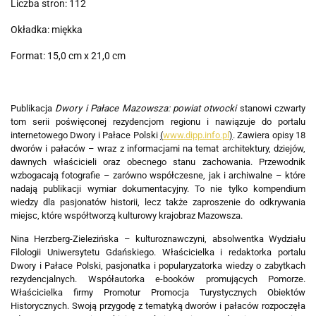
Liczba stron: 112
Okładka: miękka
Format: 15,0 cm x 21,0 cm
Publikacja
Dwory i Pałace Mazowsza: powiat otwocki
stanowi czwarty
tom serii poświęconej rezydencjom regionu i nawiązuje do portalu
internetowego Dwory i Pałace Polski
(
www.dipp.info.pl
)
. Zawiera opisy 18
dworów i pałaców – wraz z informacjami na temat architektury, dziejów,
dawnych właścicieli oraz obecnego stanu zachowania. Przewodnik
wzbogacają fotografie – zarówno współczesne, jak i archiwalne – które
nadają publikacji wymiar dokumentacyjny. To nie tylko kompendium
wiedzy dla pasjonatów historii, lecz także zaproszenie do odkrywania
miejsc, które współtworzą kulturowy krajobraz Mazowsza.
Nina Herzberg-Zielezińska – kulturoznawczyni, absolwentka Wydziału
Filologii Uniwersytetu Gdańskiego. Właścicielka i redaktorka portalu
Dwory i Pałace Polski, pasjonatka i popularyzatorka wiedzy o zabytkach
rezydencjalnych. Współautorka e-booków promujących Pomorze.
Właścicielka firmy Promotur Promocja Turystycznych Obiektów
Historycznych. Swoją przygodę z tematyką dworów i pałaców rozpoczęła