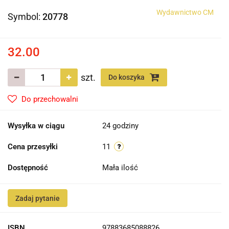
Wydawnictwo CM
Symbol:
20778
32.00
szt.
Do koszyka
Do przechowalni
Wysyłka w ciągu
24 godziny
Cena przesyłki
11
Dostępność
Mała ilość
Zadaj pytanie
ISBN
97883685088826