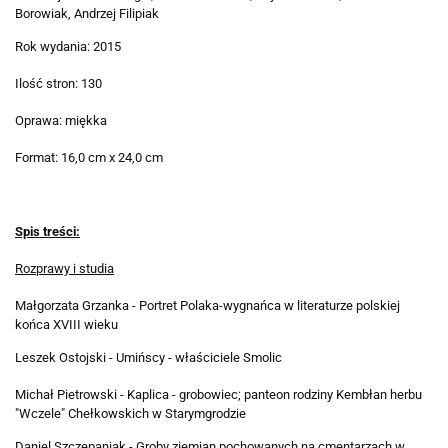
Borowiak, Andrzej Filipiak
Rok wydania: 2015
Ilość stron: 130
Oprawa: miękka
Format: 16,0 cm x 24,0 cm
Spis treści:
Rozprawy i studia
Małgorzata Grzanka - Portret Polaka-wygnańca w literaturze polskiej
końca XVIII wieku
Leszek Ostojski - Umińscy - właściciele Smolic
Michał Pietrowski - Kaplica - grobowiec; panteon rodziny Kembłan herbu
"Wczele" Chełkowskich w Starymgrodzie
Daniel Szczepaniak - Groby ziemian pochowanych na cmentarzach w