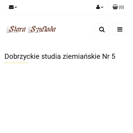
(
0
)
Zaloguj się
Zarejestruj się
Dodaj zgłoszenie
Zgody cookies
Dobrzyckie studia ziemiańskie Nr 5