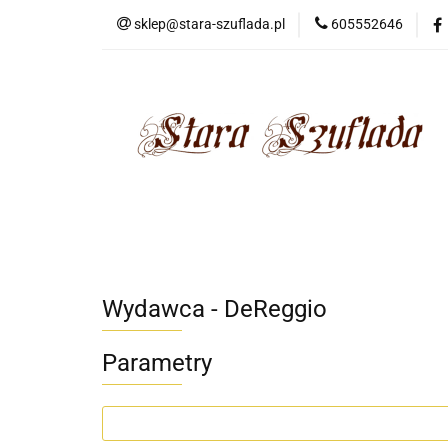
sklep@stara-szuflada.pl
605552646
NOWOŚCI
STA
Wszystkie kategorie
NOWO
Wydawca - DeReggio
Parametry