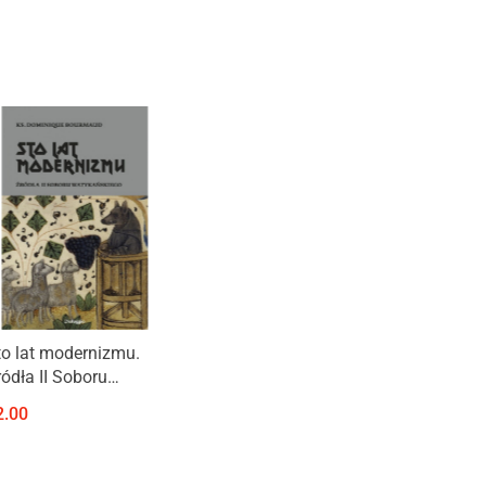
Produkt niedostępny
to lat modernizmu.
ródła II Soboru
atykańskiego
2.00