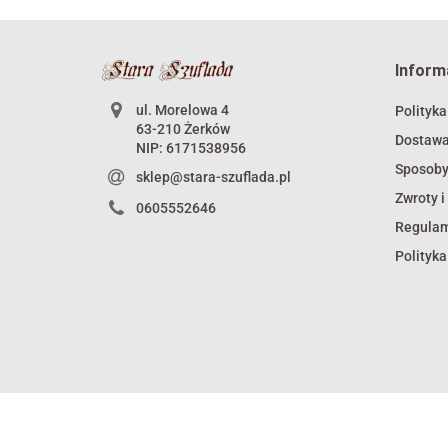
Inform
ul. Morelowa 4
Polityka
63-210 Żerków
Dostaw
NIP: 6171538956
Sposoby
sklep@stara-szuflada.pl
Zwroty i
0605552646
Regula
Polityka