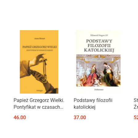
Produkt niedostępny
Produkt niedostępny
Papież Grzegorz Wielki.
Podstawy filozofii
S
Pontyfikat w czasach
katolickiej
Ź
ny
zarazy
W
46.00
37.00
5