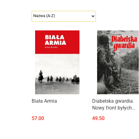
Biała Armia
Diabelska gwardia.
Nowy front byłych
oficerów SS. Indochi
57.00
49.50
Francuskie. Legia
Cudzoziemska