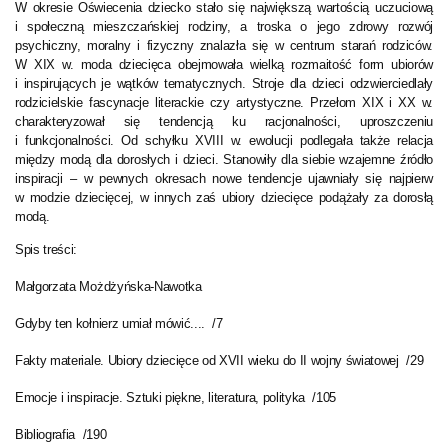
W okresie Oświecenia dziecko stało się największą wartością uczuciową
i społeczną mieszczańskiej rodziny, a troska o jego zdrowy rozwój
psychiczny, moralny i fizyczny znalazła się w centrum starań rodziców.
W XIX w. moda dziecięca obejmowała wielką rozmaitość form ubiorów
i inspirujących je wątków tematycznych. Stroje dla dzieci odzwierciedlały
rodzicielskie fascynacje literackie czy artystyczne. Przełom XIX i XX w.
charakteryzował się tendencją ku racjonalności, uproszczeniu
i funkcjonalności. Od schyłku XVIII w. ewolucji podlegała także relacja
między modą dla dorosłych i dzieci. Stanowiły dla siebie wzajemne źródło
inspiracji – w pewnych okresach nowe tendencje ujawniały się najpierw
w modzie dziecięcej, w innych zaś ubiory dziecięce podążały za dorosłą
modą.
Spis treści:
Małgorzata Możdżyńska-Nawotka
Gdyby ten kołnierz umiał mówić.... /7
Fakty materiale. Ubiory dziecięce od XVII wieku do II wojny światowej /29
Emocje i inspiracje. Sztuki piękne, literatura, polityka /105
Bibliografia /190