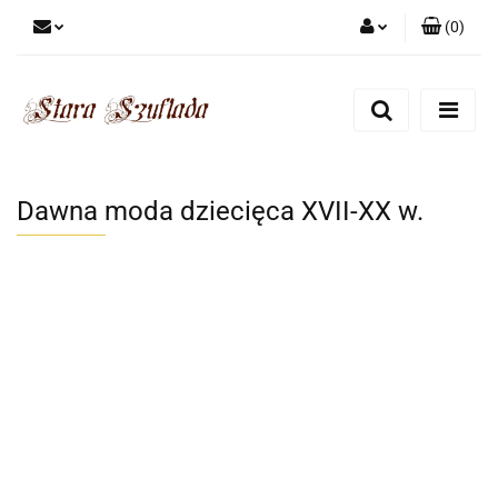
(
0
)
Zaloguj się
Zarejestruj się
Dodaj zgłoszenie
Zgody cookies
Dawna moda dziecięca XVII-XX w.