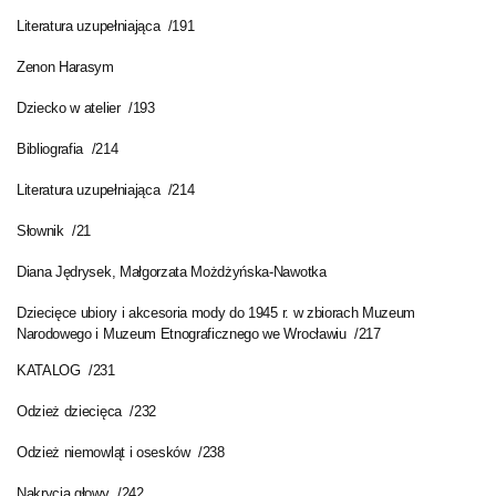
Literatura uzupełniająca /191
Zenon Harasym
Dziecko w atelier /193
Bibliografia /214
Literatura uzupełniająca /214
Słownik /21
Diana Jędrysek,
Małgorzata Możdżyńska-Nawotka
Dziecięce ubiory i akcesoria mody do 1945 r. w zbiorach Muzeum
Narodowego i Muzeum Etnograficznego we Wrocławiu /217
KATALOG /231
Odzież dziecięca /232
Odzież niemowląt i osesków /238
Nakrycia głowy /242