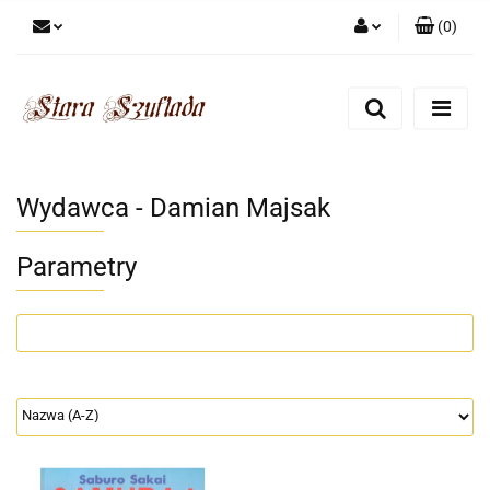
(
0
)
Zaloguj się
Zarejestruj się
Dodaj zgłoszenie
Zgody cookies
Wydawca - Damian Majsak
Parametry