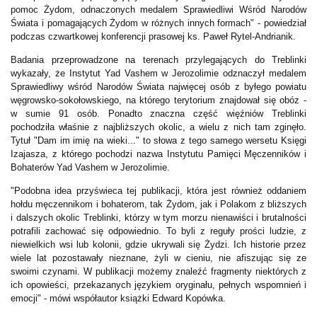
pomoc Żydom, odnaczonych medalem Sprawiedliwi Wśród Narodów
Świata i pomagających Żydom w różnych innych formach" - powiedział
podczas czwartkowej konferencji prasowej ks. Paweł Rytel-Andrianik.
Badania przeprowadzone na terenach przylegających do Treblinki
wykazały, że Instytut Yad Vashem w Jerozolimie odznaczył medalem
Sprawiedliwy wśród Narodów Świata najwięcej osób z byłego powiatu
węgrowsko-sokołowskiego, na którego terytorium znajdował się obóz -
w sumie 91 osób. Ponadto znaczna część więźniów Treblinki
pochodziła właśnie z najbliższych okolic, a wielu z nich tam zginęło.
Tytuł "Dam im imię na wieki..." to słowa z tego samego wersetu Księgi
Izajasza, z którego pochodzi nazwa Instytutu Pamięci Męczenników i
Bohaterów Yad Vashem w Jerozolimie.
"Podobna idea przyświeca tej publikacji, która jest również oddaniem
hołdu męczennikom i bohaterom, tak Żydom, jak i Polakom z bliższych
i dalszych okolic Treblinki, którzy w tym morzu nienawiści i brutalności
potrafili zachować się odpowiednio. To byli z reguły prości ludzie, z
niewielkich wsi lub kolonii, gdzie ukrywali się Żydzi. Ich historie przez
wiele lat pozostawały nieznane, żyli w cieniu, nie afiszując się ze
swoimi czynami. W publikacji możemy znaleźć fragmenty niektórych z
ich opowieści, przekazanych językiem oryginału, pełnych wspomnień i
emocji" - mówi współautor książki Edward Kopówka.