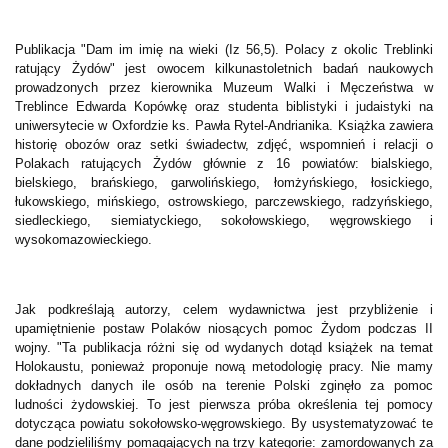
Publikacja "Dam im imię na wieki (Iz 56,5). Polacy z okolic Treblinki
ratujący Żydów" jest owocem kilkunastoletnich badań naukowych
prowadzonych przez kierownika Muzeum Walki i Męczeństwa w
Treblince Edwarda Kopówkę oraz studenta biblistyki i judaistyki na
uniwersytecie w Oxfordzie ks. Pawła Rytel-Andrianika. Książka zawiera
historię obozów oraz setki świadectw, zdjęć, wspomnień i relacji o
Polakach ratujących Żydów głównie z 16 powiatów: bialskiego,
bielskiego, brańskiego, garwolińskiego, łomżyńskiego, łosickiego,
łukowskiego, mińskiego, ostrowskiego, parczewskiego, radzyńskiego,
siedleckiego, siemiatyckiego, sokołowskiego, węgrowskiego i
wysokomazowieckiego.
Jak podkreślają autorzy, celem wydawnictwa jest przybliżenie i
upamiętnienie postaw Polaków niosących pomoc Żydom podczas II
wojny. "Ta publikacja różni się od wydanych dotąd książek na temat
Holokaustu, ponieważ proponuje nową metodologię pracy. Nie mamy
dokładnych danych ile osób na terenie Polski zginęło za pomoc
ludności żydowskiej. To jest pierwsza próba określenia tej pomocy
dotycząca powiatu sokołowsko-węgrowskiego. By usystematyzować te
dane podzieliliśmy pomagających na trzy kategorie: zamordowanych za