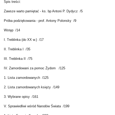
Spis treści:
Zawsze warto pamiętać - ks. bp Antoni P. Dydycz /5
Próba podziękowania - prof. Antony Polonsky /9
Wstęp /14
I. Treblinka (do XX w.) /17
II. Treblinka I /35
III. Treblinka II /75
IV. Zamordowani za pomoc Żydom /125
1. Lista zamordowanych /125
2. Lista zamordowanych księży /149
3. Wybrane opisy /161
V. Sprawiedliwi wśród Narodów Świata /199