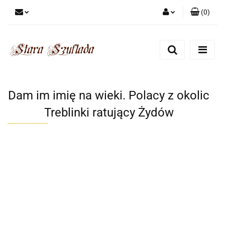
(
0
)
Zaloguj się
Zarejestruj się
Dodaj zgłoszenie
Zgody cookies
Dam im imię na wieki. Polacy z okolic
Treblinki ratujący Żydów