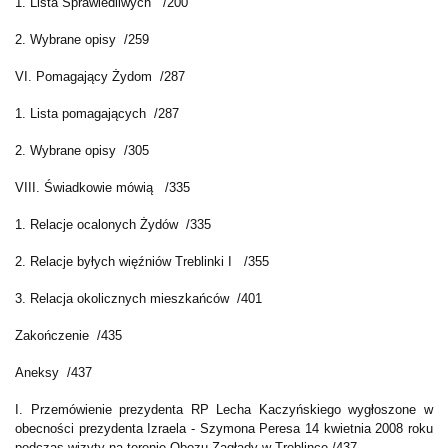
1. Lista Sprawiedliwych /200
2. Wybrane opisy /259
VI. Pomagający Żydom /287
1. Lista pomagających /287
2. Wybrane opisy /305
VIII. Świadkowie mówią /335
1. Relacje ocalonych Żydów /335
2. Relacje byłych więźniów Treblinki I /355
3. Relacja okolicznych mieszkańców /401
Zakończenie /435
Aneksy /437
I. Przemówienie prezydenta RP Lecha Kaczyńskiego wygłoszone w
obecności prezydenta Izraela - Szymona Peresa 14 kwietnia 2008 roku
podczas wizyty na terenie Obozu Zagłady w Treblince /437