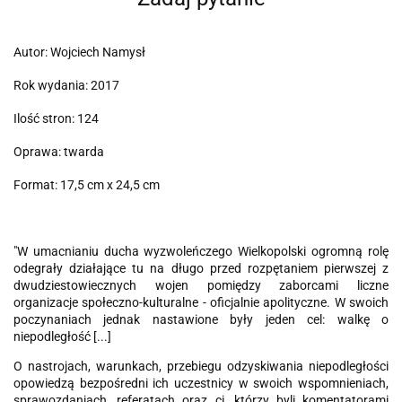
Autor: Wojciech Namysł
Rok wydania: 2017
Ilość stron: 124
Oprawa: twarda
Format: 17,5 cm x 24,5 cm
"W umacnianiu ducha wyzwoleńczego Wielkopolski ogromną rolę
odegrały działające tu na długo przed rozpętaniem pierwszej z
dwudziestowiecznych wojen pomiędzy zaborcami liczne
organizacje społeczno-kulturalne - oficjalnie apolityczne. W swoich
poczynaniach jednak nastawione były jeden cel: walkę o
niepodległość [...]
O nastrojach, warunkach, przebiegu odzyskiwania niepodległości
opowiedzą bezpośredni ich uczestnicy w swoich wspomnieniach,
sprawozdaniach, referatach oraz ci, którzy byli komentatorami