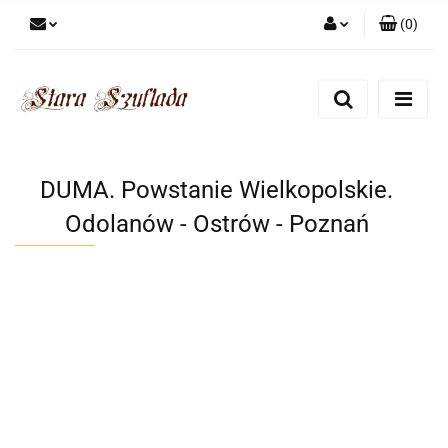
(
0
)
Zaloguj się
Zarejestruj się
Dodaj zgłoszenie
Zgody cookies
DUMA. Powstanie Wielkopolskie.
Odolanów - Ostrów - Poznań