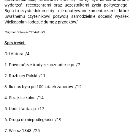
wydarzeń, recenzentami oraz uczestnikami życia politycznego.
Będą to czyste dokumenty - nie opatrywane komentarzami - które
uważnemu czytelnikowi pozwolą samodzielnie docenić wysiłek
Wielkopolan i odczuć dumę z przodków."
(fragment z tekstu "Od Autora")
Spis treści:
Od Autora /4
1. Powstańcze tradycje poznańskiego /7
2. Rozbiory Polski /11
3. Ilu nas było po 100 latach zaborów /12
4. Strajki szkolne /14
5. Upór i fantazja /17
6. Droga do niepodległości /19
7. Wiersz 1848 /25