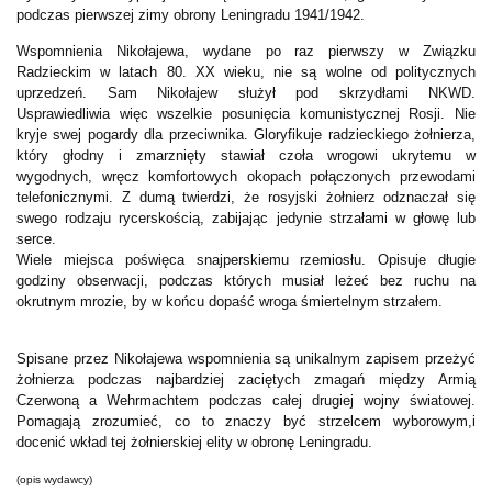
podczas pierwszej zimy obrony Leningradu 1941/1942.
Wspomnienia Nikołajewa, wydane po raz pierwszy w Związku
Radzieckim w latach 80. XX wieku, nie są wolne od politycznych
uprzedzeń. Sam Nikołajew służył pod skrzydłami NKWD.
Usprawiedliwia więc wszelkie posunięcia komunistycznej Rosji. Nie
kryje swej pogardy dla przeciwnika. Gloryfikuje radzieckiego żołnierza,
który głodny i zmarznięty stawiał czoła wrogowi ukrytemu w
wygodnych, wręcz komfortowych okopach połączonych przewodami
telefonicznymi. Z dumą twierdzi, że rosyjski żołnierz odznaczał się
swego rodzaju rycerskością, zabijając jedynie strzałami w głowę lub
serce.
Wiele miejsca poświęca snajperskiemu rzemiosłu. Opisuje długie
godziny obserwacji, podczas których musiał leżeć bez ruchu na
okrutnym mrozie, by w końcu dopaść wroga śmiertelnym strzałem.
Spisane przez Nikołajewa wspomnienia są unikalnym zapisem przeżyć
żołnierza podczas najbardziej zaciętych zmagań między Armią
Czerwoną a Wehrmachtem podczas całej drugiej wojny światowej.
Pomagają zrozumieć, co to znaczy być strzelcem wyborowym,i
docenić wkład tej żołnierskiej elity w obronę Leningradu.
(opis wydawcy)