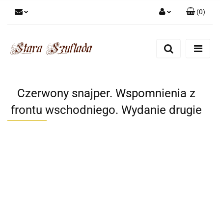
(
0
)
Zaloguj się
Zarejestruj się
Dodaj zgłoszenie
Zgody cookies
Czerwony snajper. Wspomnienia z
frontu wschodniego. Wydanie drugie