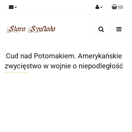
(
0
)
Zaloguj się
Zarejestruj się
Dodaj zgłoszenie
Zgody cookies
Cud nad Potomakiem. Amerykańskie
zwycięstwo w wojnie o niepodległość