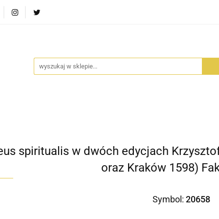
RA SZUFLADA
INFORTEDITION
TETRAGON
AVALO
ŚCI
STARA SZUFLADA
INFORTEDITION
TETRAGO
eus spiritualis w dwóch edycjach Krzyszt
oraz Kraków 1598) Fa
Symbol:
20658