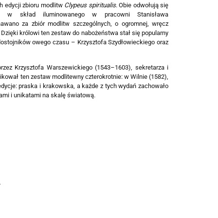
h edycji zbioru modlitw
Clypeus spiritualis
. Obie odwołują się
o w skład iluminowanego w pracowni Stanisława
wano za zbiór modlitw szcze­gólnych, o ogromnej, wręcz
Dzięki królowi ten zestaw do nabożeństwa stał się popularny
dostojników owego czasu – Krzysztofa Szydłowieckiego oraz
zez Krzysztofa Warszewickiego (1543–1603), sekretarza i
kował ten zestaw modlitewny czterokrotnie: w Wilnie (1582),
edycje: praska i krakowska, a każde z tych wydań zachowało
mi i unikatami na skalę światową.
4