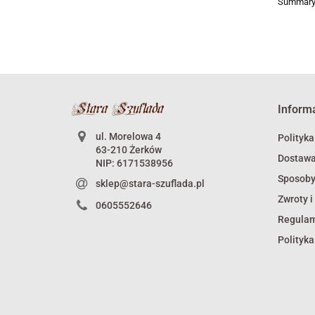
Summary
Inform
ul. Morelowa 4
Polityka
63-210 Żerków
Dostaw
NIP: 6171538956
Sposoby
sklep@stara-szuflada.pl
Zwroty i
0605552646
Regula
Polityka