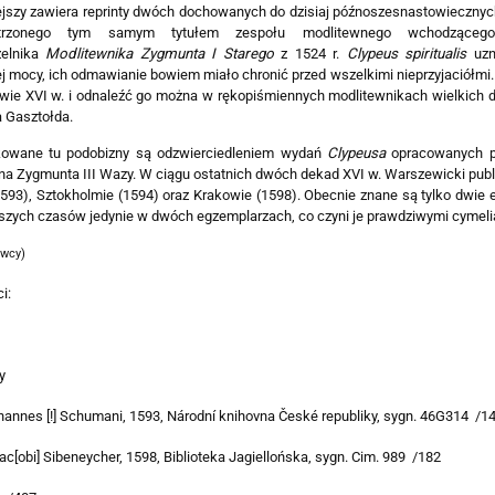
ejszy zawiera reprinty dwóch dochowanych do dzisiaj późno­szesnastowiecznyc
trzonego tym samym tytułem zespołu modlitewnego wchodząceg
zelnika
Modlitewnika Zygmunta I Starego
z 1524 r.
Clypeus spiritualis
uzna
 mocy, ich odmawianie bowiem miało chronić przed wszelkimi nieprzyjaciółmi. 
owie XVI w. i odnaleźć go można w rękopiśmiennych modlitewnikach wielkich 
a Gasztołda.
owane tu podobizny są odzwierciedleniem wydań
Clypeusa
opracowanych pr
a Zygmunta III Wazy. W ciągu ostatnich dwóch dekad XVI w. Warszewicki publi
1593), Sztokholmie (1594) oraz Krakowie (1598). Obecnie znane są tylko dwie 
aszych czasów jedynie w dwóch egzemplarzach, co czyni je prawdziwymi cymelia
awcy)
i:
y
hannes [!] Schumani, 1593, Národní knihovna České republiky, sygn. 46G314 /1
ac[obi] Sibeneycher, 1598, Biblioteka Jagiellońska, sygn. Cim. 989 /182