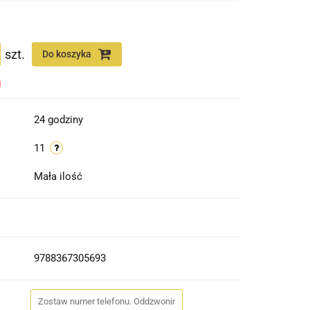
szt.
Do koszyka
i
24 godziny
11
Mała ilość
9788367305693