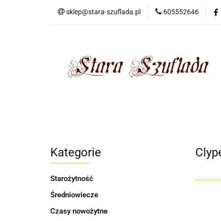
sklep@stara-szuflada.pl
605552646
NOWOŚCI
STA
Wszystkie kategorie
NOWO
Kategorie
Clyp
Starożytność
Średniowiecze
Czasy nowożytne