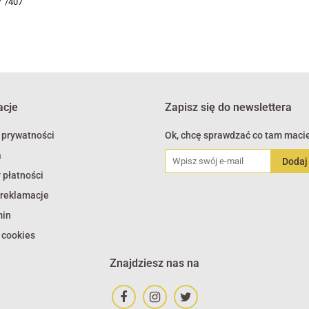
 /407
acje
Zapisz się do newslettera
 prywatności
Ok, chcę sprawdzać co tam macie
a
 płatności
 reklamacje
min
 cookies
Znajdziesz nas na