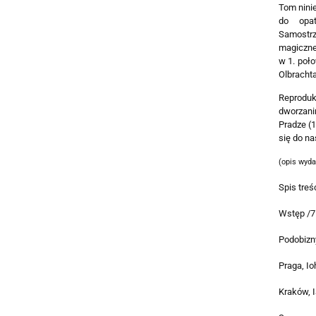
Tom nini
do opa
Samostr
magicznej
w 1. poł
Olbracht
Reproduk
dworzanin
Pradze (
się do n
(opis wyd
Spis treśc
Wstęp /7
Podobizn
Praga, Io
Kraków, I