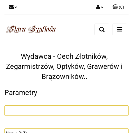
(
0
)
Zaloguj się
Zarejestruj się
Dodaj zgłoszenie
Zgody cookies
Wydawca - Cech Złotników,
Zegarmistrzów, Optyków, Grawerów i
Brązowników..
Parametry