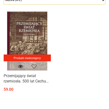
Produkt niedostępny
Przemijający świat
rzemiosła. 500 lat Cechu
Złotników, Zegarmistrzów,
59.00
Optyków, Grawerów i
Brązowników m.st.
Warszawy