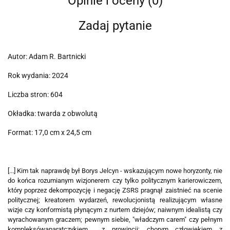
Opinie i oceny (0)
Zadaj pytanie
Autor: Adam R. Bartnicki
Rok wydania: 2024
Liczba stron: 604
Okładka: twarda z obwolutą
Format: 17,0 cm x 24,5 cm
[...] Kim tak naprawdę był Borys Jelcyn - wskazującym nowe horyzonty, nie
do końca rozumianym wizjonerem czy tylko politycznym karierowiczem,
który poprzez dekompozycję i negację ZSRS pragnął zaistnieć na scenie
politycznej; kreatorem wydarzeń, rewolucjonistą realizującym własne
wizje czy konformistą płynącym z nurtem dziejów; naiwnym idealistą czy
wyrachowanym graczem; pewnym siebie, "władczym carem" czy pełnym
kompleksówaparatczykiem z prowincji; chorym człowiekiem z