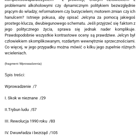
problemami alkoholowymi czy dynamicznym politykiem bezwzględnie
prącym do władzy; reformatorem czy burzycielem; motorem zmian czy ich
hanulcem? Istnieje pokusa, aby opisać Jelcyna za pomocą jakiegoś
prostego klucza, dwubiegunowego schematu. Jeśli przyjrzeć się faktom z
jego politycznego życia, sprawa się jednak nader komplikuje.
Prawdopodobnie wszystkie kontrastowe oceny są prawdziwe. Jelcyn był
człowiekiem skomplikowanym, rozdartym wewnętrznie sprzecznościami.
Co więcej, w jego przypadku można mówić o kilku jego zupełnie różnych
wcieleniach.
(fragment Wprowadzenia)
Spis treści:
Wprowadzenie /7
I. Skok w nieznane /29
II.Trybun ludu /57
III. Rewolucja 1990 roku /83
IV. Dwuwładza i bezrząd /105