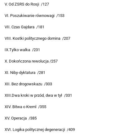
V. Od ZSRS do Rosji /127
VI. Poszukiwanie równowagi /153
VII. Czas Gajdara /181
VIII. Kostki politycznego domina /207
IX.Tylko walka /231
X. Dokończona rewolucja /257
XI. Niby-dyktatura /281
XII. Bez drogowskazu /303
XIII.Dwa kroki w przód, dwa w tył /331
XIV. Bitwa o Kreml /355
XV. Operacja /385
XVI. Logika politycznej degeneracji /409