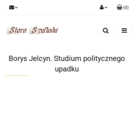
(
0
)
Zaloguj się
Zarejestruj się
Dodaj zgłoszenie
Zgody cookies
Borys Jelcyn. Studium politycznego
upadku