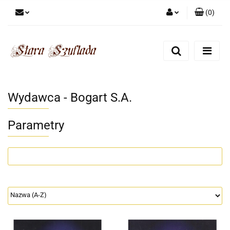
(
0
)
Zaloguj się
Zarejestruj się
Dodaj zgłoszenie
Zgody cookies
Wydawca - Bogart S.A.
Parametry