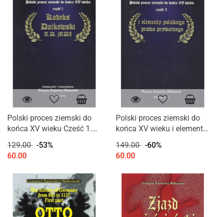
Polski proces ziemski do
Polski proces ziemski do
końca XV wieku Cześć 1.
końca XV wieku i elementy
Kodeks Dzikowski A.D. MDI
polskiego prawa
129.00
-53%
149.00
-60%
prywatnego Część 2
60.00
60.00