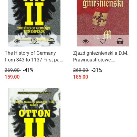
The History of Germany
Zjazd gnieźnieński a.D.M.
from 843 to 1137 First part.
Prawnoustrojowe,
Years 834-1024 The King
polityczne i kanoniczne
269.00
-41%
269.00
-31%
of Germany and emperor
podłoże, przebieg i skutki
159.00
185.00