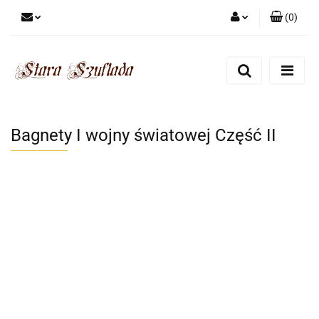
(
0
)
Zaloguj się
Zarejestruj się
Dodaj zgłoszenie
Zgody cookies
Bagnety I wojny światowej Część II