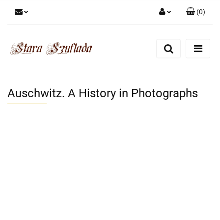
(
0
)
Zaloguj się
Zarejestruj się
Dodaj zgłoszenie
Zgody cookies
Auschwitz. A History in Photographs