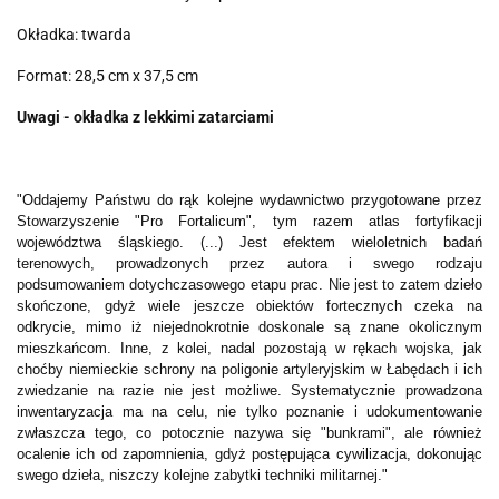
Okładka: twarda
Format: 28,5 cm x 37,5 cm
Uwagi - okładka z lekkimi zatarciami
"Oddajemy Państwu do rąk kolejne wydawnictwo przygotowane przez
Stowarzyszenie "Pro Fortalicum", tym razem atlas fortyfikacji
województwa śląskiego. (...) Jest efektem wieloletnich badań
terenowych, prowadzonych przez autora i swego rodzaju
podsumowaniem dotychczasowego etapu prac. Nie jest to zatem dzieło
skończone, gdyż wiele jeszcze obiektów fortecznych czeka na
odkrycie, mimo iż niejednokrotnie doskonale są znane okolicznym
mieszkańcom. Inne, z kolei, nadal pozostają w rękach wojska, jak
choćby niemieckie schrony na poligonie artyleryjskim w Łabędach i ich
zwiedzanie na razie nie jest możliwe. Systematycznie prowadzona
inwentaryzacja ma na celu, nie tylko poznanie i udokumentowanie
zwłaszcza tego, co potocznie nazywa się "bunkrami", ale również
ocalenie ich od zapomnienia, gdyż postępująca cywilizacja, dokonując
swego dzieła, niszczy kolejne zabytki techniki militarnej."