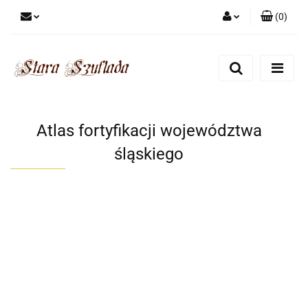
(
0
)
Zaloguj się
Zarejestruj się
Dodaj zgłoszenie
Zgody cookies
Atlas fortyfikacji województwa
śląskiego