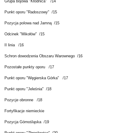
Grupa bojowa "Kłodnica" /14
Punkt oporu "Radoszowy" /15
Pozycja polowa nad Jamną /15
Odcinek "Mikołów" /15
II linia /16
Schron dowodzenia Obszaru Warownego /16
Pozostałe punkty oporu /17
Punkt oporu "Węgierska Górka" /17
Punkt oporu "Jeleśnia" /18
Pozycje obronne /18
Fortyfikacje niemieckie
Pozycja Górnośląska /19
Punkt oporu "Zbrosławice" /20