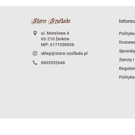
Inform
ul. Morelowa 4
Polityka
63-210 Żerków
Dostaw
NIP: 6171538956
Sposoby
sklep@stara-szuflada.pl
Zwroty i
0605552646
Regula
Polityka