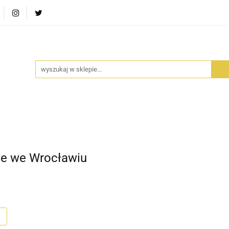
RA SZUFLADA
INFORTEDITION
TETRAGON
AVALO
ŚCI
STARA SZUFLADA
INFORTEDITION
TETRAGO
e we Wrocławiu