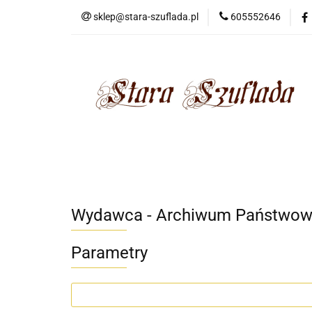
sklep@stara-szuflada.pl
605552646
NOWOŚCI
STA
Wszystkie kategorie
NOWO
Wydawca - Archiwum Państwow
Parametry