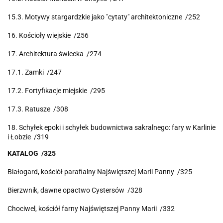
15.3. Motywy stargardzkie jako "cytaty" architektoniczne /252
16. Kościoły wiejskie /256
17. Architektura świecka /274
17.1. Zamki /247
17.2. Fortyfikacje miejskie /295
17.3. Ratusze /308
18. Schyłek epoki i schyłek budownictwa sakralnego: fary w Karlinie
i Łobzie /319
KATALOG /325
Białogard, kościół parafialny Najświętszej Marii Panny /325
Bierzwnik, dawne opactwo Cystersów /328
Chociwel, kościół farny Najświętszej Panny Marii /332