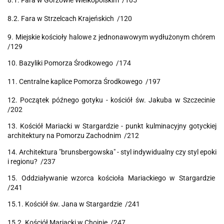
8.1. Fara w Gorzowie Wielkopolskim /105
8.2. Fara w Strzelcach Krajeńskich /120
9. Miejskie kościoły halowe z jednonawowym wydłużonym chórem
/129
10. Bazyliki Pomorza Środkowego /174
11. Centralne kaplice Pomorza Środkowego /197
12. Początek późnego gotyku - kościół św. Jakuba w Szczecinie
/202
13. Kościół Mariacki w Stargardzie - punkt kulminacyjny gotyckiej
architektury na Pomorzu Zachodnim /212
14. Architektura "brunsbergowska" - styl indywidualny czy styl epoki
i regionu? /237
15. Oddziaływanie wzorca kościoła Mariackiego w Stargardzie
/241
15.1. Kościół św. Jana w Stargardzie /241
15.2. Kościół Mariacki w Chojnie /247