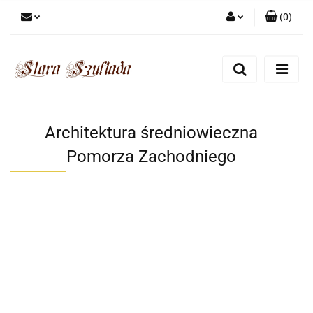
(
0
)
Zaloguj się
Zarejestruj się
Dodaj zgłoszenie
Zgody cookies
Architektura średniowieczna
Pomorza Zachodniego