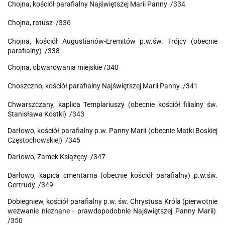
Chojna, kościół parafialny
Najświętszej Marii Panny /334
Chojna, ratusz /336
Chojna, kościół Augustianów-Eremitów p.w.św. Trójcy (obecnie
parafialny) /338
Chojna, obwarowania miejskie /340
Choszczno, kościół parafialny
Najświętszej Marii Panny /341
Chwarszczany, kaplica Templariuszy (obecnie kościół filialny św.
Stanisława Kostki) /343
Darłowo, kościół parafialny p.w. Panny Marii (obecnie Matki Boskiej
Częstochowskiej) /345
Darłowo, Zamek Książęcy /347
Darłowo, kapica cmentarna (obecnie kościół parafialny) p.w.św.
Gertrudy /349
Dobiegniew, kościół parafialny p.w. św. Chrystusa Króla (pierwotnie
wezwanie nieznane - prawdopodobnie Najświętszej Panny Marii)
/350