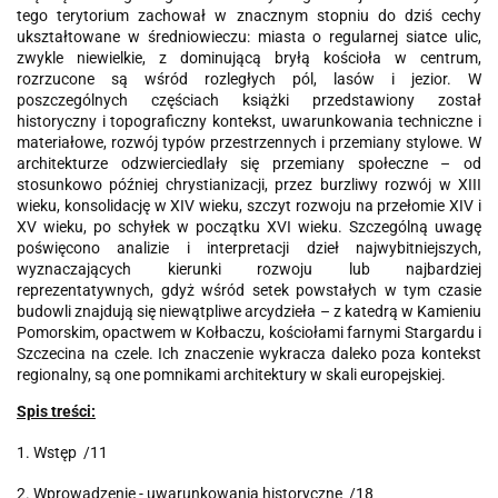
tego terytorium zachował w znacznym stopniu do dziś cechy
ukształtowane w średniowieczu: miasta o regularnej siatce ulic,
zwykle niewielkie, z dominującą bryłą kościoła w centrum,
rozrzucone są wśród rozległych pól, lasów i jezior. W
poszczególnych częściach książki przedstawiony został
historyczny i topograficzny kontekst, uwarunkowania techniczne i
materiałowe, rozwój typów przestrzennych i przemiany stylowe. W
architekturze odzwierciedlały się przemiany społeczne – od
stosunkowo później chrystianizacji, przez burzliwy rozwój w XIII
wieku, konsolidację w XIV wieku, szczyt rozwoju na przełomie XIV i
XV wieku, po schyłek w początku XVI wieku. Szczególną uwagę
poświęcono analizie i interpretacji dzieł najwybitniejszych,
wyznaczających kierunki rozwoju lub najbardziej
reprezentatywnych, gdyż wśród setek powstałych w tym czasie
budowli znajdują się niewątpliwe arcydzieła – z katedrą w Kamieniu
Pomorskim, opactwem w Kołbaczu, kościołami farnymi Stargardu i
Szczecina na czele. Ich znaczenie wykracza daleko poza kontekst
regionalny, są one pomnikami architektury w skali europejskiej.
Spis treści:
1. Wstęp /11
2. Wprowadzenie - uwarunkowania historyczne /18