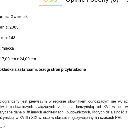
Janusz Gwardiak
ania: 2003
tron: 143
: miękka
17,00 cm x 24,00 cm
okładka z zatarciami, brzegi stron przybrudzone
biograficzny jest pierwszym w regionie słownikiem odnoszącym się wyłą
któw i budowniczych związanych z ziemią łomżyńską od XVI w. do wsp
aryczne dane o 38 innych architektach i budowniczych, których działalność 
mżyńskiej w XVIII i XIX w. oraz w okresie międzywojennym i czasach PRL.
wcy)