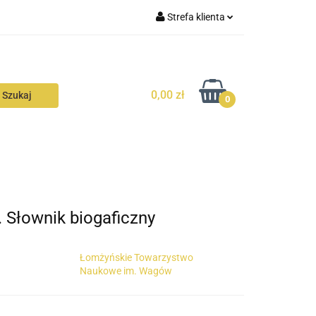
Strefa klienta
N
KONTAKT
Zaloguj się
Zarejestruj się
0,00 zł
Dodaj zgłoszenie
0
Zgody cookies
N
AVALON
KONTAKT
 Słownik biogaficzny
Łomżyńskie Towarzystwo
Naukowe im. Wagów