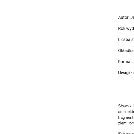
Autor: 
Rok wyd
Liczba s
Okładka
Format: 
Uwagi - 
Słownik 
archite
fragment
ziemi ło
(Opis wyda