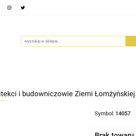
RA SZUFLADA
INFORTEDITION
TETRAGON
AVALO
ŚCI
STARA SZUFLADA
INFORTEDITION
TETRAGO
itekci i budowniczowie Ziemi Łomżyńskiej.
Symbol:
14057
Brak towaru