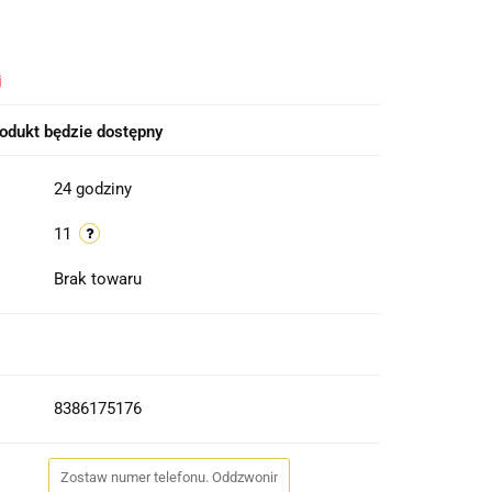
i
odukt będzie dostępny
24 godziny
11
Brak towaru
8386175176