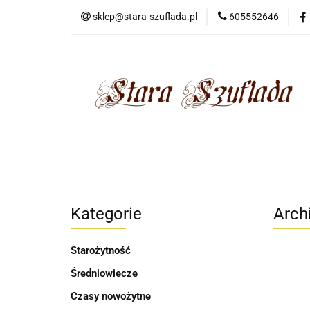
sklep@stara-szuflada.pl
605552646
NOWOŚCI
STA
Wszystkie kategorie
NOWO
Kategorie
Arch
Starożytność
Średniowiecze
Czasy nowożytne