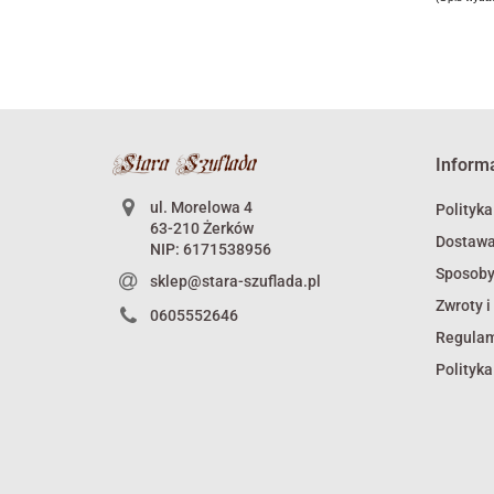
Inform
ul. Morelowa 4
Polityka
63-210 Żerków
Dostaw
NIP: 6171538956
Sposoby
sklep@stara-szuflada.pl
Zwroty i
0605552646
Regula
Polityka