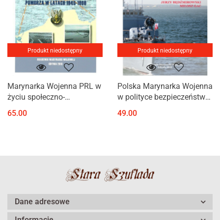
Produkt niedostępny
Produkt niedostępny
Marynarka Wojenna PRL w
Polska Marynarka Wojenna
życiu społeczno-
w polityce bezpieczeństwa
politycznym i
morskiego państwa w
65.00
49.00
gospodarczym Pomorza w
drugiej połowie XX wieku.
latach 1945-1989
Próba usystematyzowania
Dane adresowe
Informacje