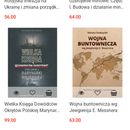
Rosyjska inwazja na
Uzbrojenie minowe. Część
Ukrainę i zmiana porządku
I. Budowa i działanie min
międzynarodowego
morskich
56.00
64.00
Wielka Księga Dowódców
Wojna buntownicza wg
Okrętów Polskiej Marynarki
Jewgienija E. Messnera
Wojennej 1918-2018
99.00
63.00