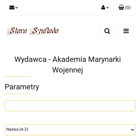
(
0
)
Zaloguj się
Zarejestruj się
Dodaj zgłoszenie
Zgody cookies
Wydawca - Akademia Marynarki
Wojennej
Parametry