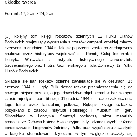
Okładka: twarda
Format: 17,5 cm x 24,5 cm
[...] kolejny tom księgi rozkazów dziennych 12 Pułku Ułanów
Podolskich obejmujący wydarzenia z czasów kampanii włoskiej między
czerwcem a grudniem 1944 r. Tak jak poprzedni, został on zredagowany
naukowo przez historyków wojskowości – Renatę Gałaj-Dempniak i
Henryka Walczaka z Instytutu Historycznego Uniwersytetu
Szczecińskiego oraz Piotra Kaźmierskiego z Koła Żołnierzy 12 Pułku
Ułanów Podolskich.
Składają się nań rozkazy dzienne zawierające się w cezurach: 13
czerwca 1944 r. – gdy Pułk dostał rozkaz przemieszczenia się do
nowego miejsca postoju, a jego dowództwo objął niemal w tym samym
czasie mjr dypl. Leon Bittner, i 31 grudnia 1944 r. – dacie zakończenia
tego tomu przez kancelarię pułkową. Rękopis księgi rozkazów
pozyskano z zasobu Instytutu Polskiego i Muzeum im. gen.
Sikorskiego w Londynie. Stamtąd pochodzą także materiały
pomocnicze (Główna Księga Ewidencyjna, listy odznaczonych) służące
opracowywaniu biogramów żołnierzy Pułku oraz wyjaśnianiu zawartych
w księdze sformułowań. Użyteczne w tym względzie okazały się