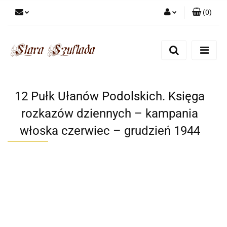
(
0
)
Zaloguj się
Zarejestruj się
Dodaj zgłoszenie
Zgody cookies
12 Pułk Ułanów Podolskich. Księga
rozkazów dziennych – kampania
włoska czerwiec – grudzień 1944