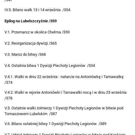
IV.5. Bilans walk 13 i 14 września /354
Epilog na Lubelszczyźnie /359
V.1. Przemarsz w okolice Chełma /359
V.2. Reorganizacja dywizji /365
V.3. Marsz do bitwy /368
V.4. Ostatnia bitwa 1 Dywizji Piechoty Legionów /334
V.4.1. Walki w dniu 22 września - natarcie na Antoniówkę i Tarnawatkę
/374
V.4.2. Walki w rejonie Antoniówki i Tarnawatki nocą i w dniu 23 września
/378
V.5. Ostatnie walki żołnierzy 1 Dywizji Piechoty Legionów w bitwie pod
Tomaszowem Lubelskim /387
V.6. Bilans ostatniej bitwy 1 Dywizji Piechoty Legionów /389
V.7. Udział żołnierzy 1 Dywizji Piechoty Legionów w bitwie pod Kockiem