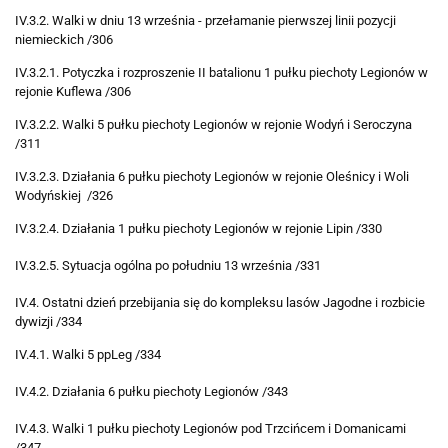
IV.3.2. Walki w dniu 13 września - przełamanie pierwszej linii pozycji
niemieckich /306
IV.3.2.1. Potyczka i rozproszenie II batalionu 1 pułku piechoty Legionów w
rejonie Kuflewa /306
IV.3.2.2. Walki 5 pułku piechoty Legionów w rejonie Wodyń i Seroczyna
/311
IV.3.2.3. Działania 6 pułku piechoty Legionów w rejonie Oleśnicy i Woli
Wodyńskiej /326
IV.3.2.4. Działania 1 pułku piechoty Legionów w rejonie Lipin /330
IV.3.2.5. Sytuacja ogólna po południu 13 września /331
IV.4. Ostatni dzień przebijania się do kompleksu lasów Jagodne i rozbicie
dywizji /334
IV.4.1. Walki 5 ppLeg /334
IV.4.2. Działania 6 pułku piechoty Legionów /343
IV.4.3. Walki 1 pułku piechoty Legionów pod Trzcińcem i Domanicami
/347