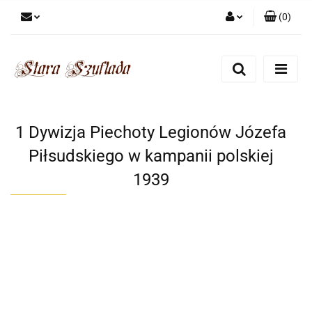
(
0
)
Zaloguj się
Zarejestruj się
Dodaj zgłoszenie
Zgody cookies
1 Dywizja Piechoty Legionów Józefa
Piłsudskiego w kampanii polskiej
1939