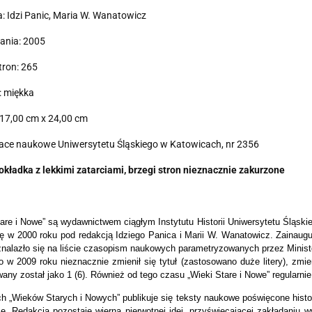
: Idzi Panic, Maria W. Wanatowicz
ania: 2005
tron: 265
: miękka
17,00 cm x 24,00 cm
race naukowe Uniwersytetu Śląskiego w Katowicach, nr 2356
okładka z lekkimi zatarciami, brzegi stron nieznacznie zakurzone
tare i Nowe” są wydawnictwem ciągłym Instytutu Historii Uniwersytetu Śląsk
ię w 2000 roku pod redakcją Idziego Panica i Marii W. Wanatowicz. Zainaug
znalazło się na liście czasopism naukowych parametryzowanych przez Mini
 w 2009 roku nieznacznie zmienił się tytuł (zastosowano duże litery), zmi
any został jako 1 (6). Również od tego czasu „Wieki Stare i Nowe” regularnie
h „Wieków Starych i Nowych” publikuje się teksty naukowe poświęcone histor
e. Redakcja pozostaje wierna pierwotnej idei, przyświecającej zakładaniu 