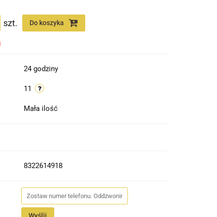
szt.
Do koszyka
i
24 godziny
11
Mała ilość
8322614918
Wyślij