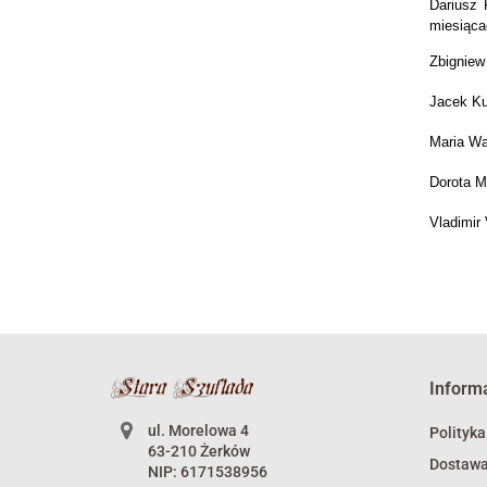
Dariusz 
miesiąca
Zbigniew
Jacek Ku
Maria Wa
Dorota Ma
Vladimir 
Inform
ul. Morelowa 4
Polityka
63-210 Żerków
Dostaw
NIP: 6171538956