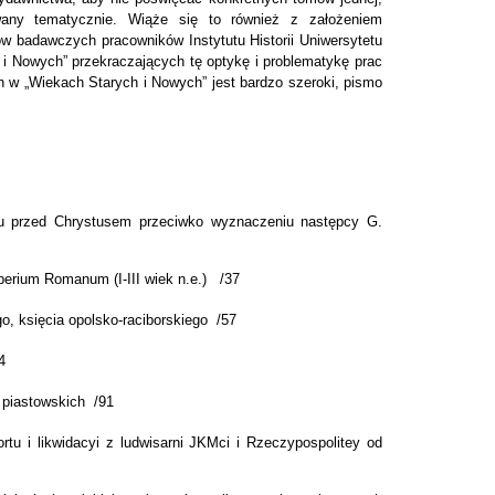
owany tematycznie. Wiąże się to również z założeniem
w badawczych pracowników Instytutu Historii Uniwersytetu
i Nowych” przekraczających tę optykę i problematykę prac
 w „Wiekach Starych i Nowych” jest bardzo szeroki, pismo
ku przed Chrystusem przeciwko wyznaczeniu następcy G.
perium Romanum (I-III wiek n.e.) /37
, księcia opolsko-raciborskiego /57
4
 piastowskich /91
rtu i likwidacyi z ludwisarni JKMci i Rzeczypospolitey od