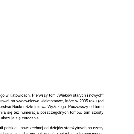
iego w Katowicach. Pierwszy tom „Wieków starych i nowych”
urował on wydawnictwo wielotomowe, które w 2005 roku (od
sterstwo Nauki i Szkolnictwa Wyższego. Począwszy od tomu
eniła się też numeracja poszczególnych tomów, tom szósty
 ukazują się corocznie.
ii polskiej i powszechnej od dziejów starożytnych po czasy
wydawnictwa, aby nie poświęcać konkretnych tomów jednej,