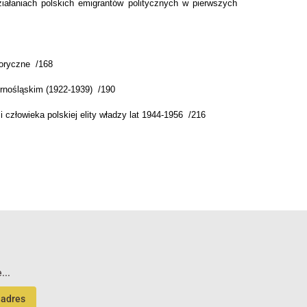
iałaniach polskich emigrantów politycznych w pierwszych
toryczne /168
rnośląskim (1922-1939) /190
i człowieka polskiej elity władzy lat 1944-1956 /216
...