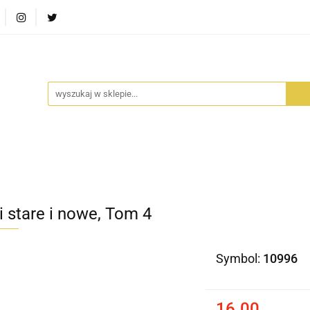
RA SZUFLADA
INFORTEDITION
TETRAGON
AVALO
ŚCI
STARA SZUFLADA
INFORTEDITION
TETRAGO
i stare i nowe, Tom 4
Symbol:
10996
16.00