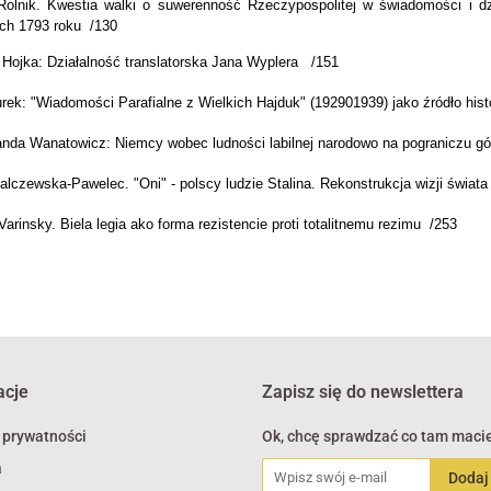
Rolnik. Kwestia walki o suwerenność Rzeczypospolitej w świadomości i dz
ch 1793 roku /130
 Hojka: Działalność translatorska Jana Wyplera /151
rek: "Wiadomości Parafialne z Wielkich Hajduk" (192901939) jako źródło his
nda Wanatowicz: Niemcy wobec ludności labilnej narodowo na pograniczu gó
lczewska-Pawelec. "Oni" - polscy ludzie Stalina. Rekonstrukcja wizji świata 
Varinsky. Biela legia ako forma rezistencie proti totalitnemu rezimu /253
acje
Zapisz się do newslettera
 prywatności
Ok, chcę sprawdzać co tam macie
a