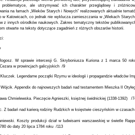
j problematyce, ale utrzymywać ich charakter przeglądowy i zróżnic
wania na łamach „Wieków Starych i Nowych” realizowanych aktualnie temató
o w Katowicach, co jednak nie wyklucza zamieszczania w „Wiekach Starych 
ów z innych ośrodków naukowych. Zakres tematyczny tekstów publikowanych
iem otwarte na teksty dotyczące zagadnień z różnych obszarów historii.
ci:
7
Rogosz. W sprawie intercesji G. Skryboniusza Kuriona z 1 marca 50 ro
 Cezara w prowincjach galicyjskich /9
 Kluczek. Legendarne początki Rzymu w ideologii i propagandzie władców Im
 Wójcik. Appendix do najnowszych badań nad testamentem Mieszka II Otyłego
awa Chmielewska. Pieczęcie Agnieszki, księżnej świdnickiej (1338-1392) /7
ic. Z badań nad karierą rodziny Rudzkich w księstwie cieszyńskim w czasach
niewski. Koszty produkcji dział w ludwisarni warszawskiej w świetle Rappo
80 do daty 20 lipca 1784 roku /113