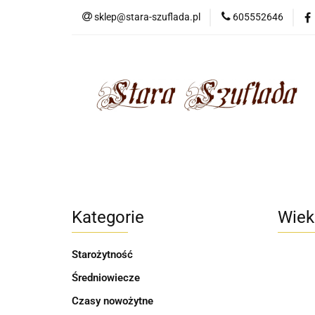
sklep@stara-szuflada.pl
605552646
NOWOŚCI
STA
Wszystkie kategorie
NOWO
Kategorie
Wiek
Starożytność
Średniowiecze
Czasy nowożytne