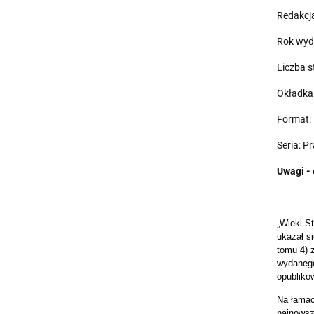
Redakcja
Rok wyd
Liczba s
Okładka
Format: 
Seria: P
Uwagi - 
„Wieki S
ukazał s
tomu 4) 
wydanego
opublikow
Na łamac
najnowsz