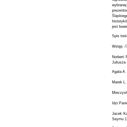
wybrane
prezento
Śląskieg
historyk
jest bow
Spis treś
Wstęp /
Norbert 
Juliusza
Agata A.
Marek L.
Mieczysł
Idzi Pan
Jacek Ka
Seymu 17