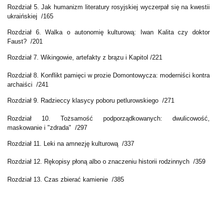
Rozdział 5. Jak humanizm literatury rosyjskiej wyczerpał się na kwestii
ukraińskiej /165
Rozdział 6. Walka o autonomię kulturową: Iwan Kalita czy doktor
Faust? /201
Rozdział 7. Wikingowie, artefakty z brązu i Kapitol /221
Rozdział 8. Konflikt pamięci w prozie Domontowycza: moderniści kontra
archaiści /241
Rozdział 9. Radzieccy klasycy poboru petlurowskiego /271
Rozdział 10. Tożsamość podporządkowanych: dwulicowość,
maskowanie i "zdrada" /297
Rozdział 11. Leki na amnezję kulturową /337
Rozdział 12. Rękopisy płoną albo o znaczeniu historii rodzinnych /359
Rozdział 13. Czas zbierać kamienie /385