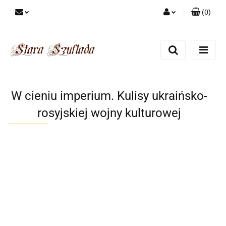
(
0
)
Zaloguj się
Zarejestruj się
Dodaj zgłoszenie
Zgody cookies
W cieniu imperium. Kulisy ukraińsko-
rosyjskiej wojny kulturowej