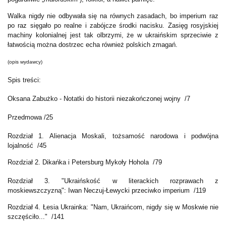
Walka nigdy nie odbywała się na równych zasadach, bo imperium raz
po raz sięgało po realne i zabójcze środki nacisku. Zasięg rosyjskiej
machiny kolonialnej jest tak olbrzymi, że w ukraińskim sprzeciwie z
łatwością można dostrzec echa również polskich zmagań.
(opis wydawcy)
Spis treści:
Oksana Zabużko - Notatki do historii niezakończonej wojny /7
Przedmowa /25
Rozdział 1. Alienacja Moskali, tożsamość narodowa i podwójna
lojalność /45
Rozdział 2. Dikańka i Petersburg Mykoły Hohola /79
Rozdział 3. "Ukraińskość w literackich rozprawach z
moskiewszczyzną": Iwan Neczuj-Łewycki przeciwko imperium /119
Rozdział 4. Łesia Ukrainka: "Nam, Ukraińcom, nigdy się w Moskwie nie
szczęściło..." /141