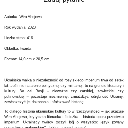
Autorka: Wira Ahejewa
Rok wydania:
2023
Liczba stron: 416
Okładka: twarda
Format: 14,0 cm x 20,5 cm
Ukraińska walka o niezależność od rosyjskiego imperium trwa od setek
lat. Jeśli nie na arenie politycznej czy militarnej, to na gruncie literatury i
kultury. Bo cel Rosji – nieważne czy carskiej, sowieckiej czy
putinowskiej – pozostaje niezmienny: zmiażdżyć odrębność Ukrainy,
zawłaszczyć jej dokonania i sfałszować historię.
To dlatego historia ukraińskiej kultury to w rzeczywistości – jak ukazuje
Wira Ahejewa, krytyczka literacka i filolożka – historia oporu przeciwko
imperium. Ukraińscy twórcy toczyli bój o wszystko: język (zwany
pogardliwie „małoruskim”), folklor, a nawet pamięć.