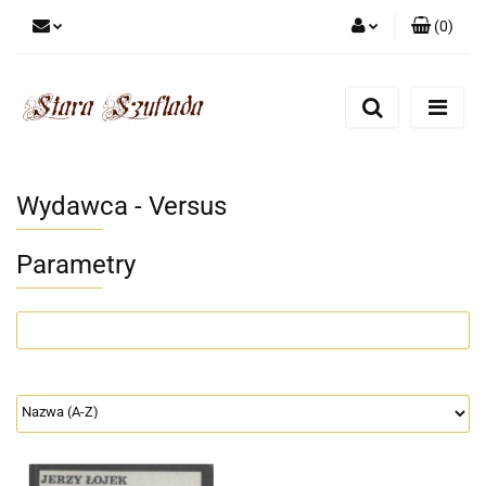
(
0
)
Zaloguj się
Zarejestruj się
Dodaj zgłoszenie
Zgody cookies
Wydawca - Versus
Parametry